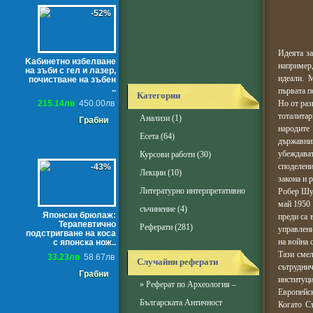
-52%
Идеята з
Kабинетно избелване
например,
на зъби с гел и лазер,
идеали. 
почистване на зъбен
..
първата п
Категории
215.14лв
450.00лв
Но от раз
тоталита
Анализи
(1)
Грабни
народите
Есета
(64)
държавни
убеждават
Курсови работи
(30)
споделен
-43%
Лекции
(10)
закона и 
Литературно интерпретативно
Робер Шум
май 1950 
съчинение
(4)
Японски брюлаж:
преди са 
Терапевтично
Реферати
(281)
управлени
подстригване на коса
на война 
с японска нож..
Тази смел
33.23лв
58.67лв
Случайни реферати
сътрудни
Грабни
институц
»
Реферат по Археология –
Европейс
Българската Античност
Когато С