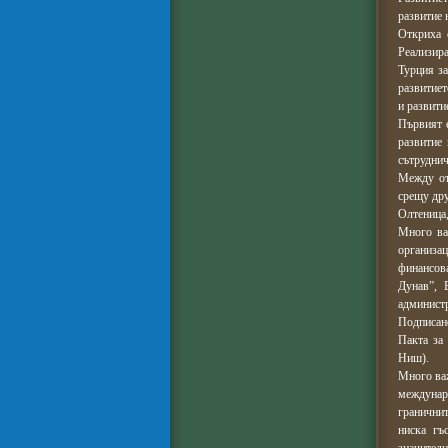
развитие 
Откриха 
Реализир
Турция за
развитиет
и развити
Първият 
развитие 
сътруднич
Между от
срещу дру
Олтеница,
Много ва
организа
финансов
Дунав”, 
администр
Подписано
Пакта за
Ниш).
Много важ
междунар
граничнит
ниска гъ