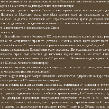
 които десетилетия са под авторитарното иго на Варшавския пакт, съвсем естествено ре
ъдеще е в семейството на демократичните европейски нации.
ията между отделните страни в Европа е ясно изразен процес през последните дес
 Договора от Маастрихт всяка европейска държава може да кандидатства за чл
кия съюз. За да стане пълноправен член, страната-кандидатка трябва да споделя цен
а съюза, да изпълни определени икономически и политически условия и задължени
о на постиженията в правната система на Съюза.
за членство
3 г. Европейският съвет в Копенхаген ЕС осъществява решителна крачка към ново раз
йки се, че „асоциираните страни от Централна и Източна Европа, които желаят, могат 
а Европейския съюз“. Така, въпросът за разширяването вече става не „дали“, а „кога“.
рафика за разширяване Европейският съвет декларира: „Присъединяването ще се състо
иираната страна бъде способна да изпълнява задълженията на членството като
ските и политическите условия за това.“ В решението от Копенхаген са дефинирани и к
во в ЕС (т.нар. Копенхагенски критерии):
ост на институциите, гарантиращи демокрацията, върховенството на закона, човешкит
 на малцинствата (политически критерии);
уване на функционираща пазарна икономика и способност за издържане на конкурентния
 сили в рамките на ЕС (икономически критерии);
ост на страната кандидат да поеме задълженията, произтичащи от пълноправно членств
ire – Аки комюнотер; Това е френски термин, означаващ „Европейският съюз такъв, какъ
и – правата и задълженията, които са общи за страните-членки. „Аки“ включва всички д
а ЕС, декларации и резолюции, международни споразумения от името на ЕС и реш
кия съд. Включва и действията, които правителствата на страните-членки на ЕС пр
о в сферата на „правосъдието и вътрешните работи“, както и за Общата външна п