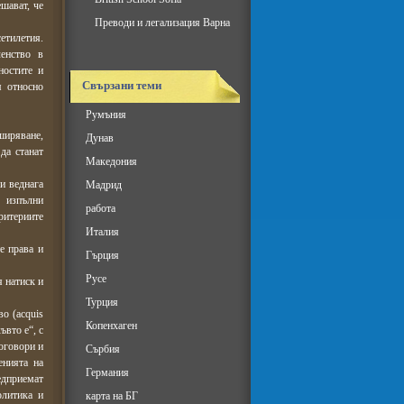
шават, че
Преводи и легализация Варна
етилетия.
енство в
ностите и
Свързани теми
я относно
Румъния
ширяване,
Дунав
да станат
Македония
и веднага
Мадрид
 изпълни
работа
ритериите
Италия
е права и
Гърция
Русе
 натиск и
Турция
о (acquis
Копенхаген
вто е“, с
оговори и
Сърбия
енията на
Германия
едприемат
олитика и
карта на БГ