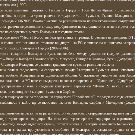
на страната (1999).
се нови гранични пунктове с Гърция и Турция – Гоце Делчев-Драма и Лесово-Ха
ани бяха програми за трансгранично сътрудничество с Румъния, Гърция, Македония,
 периода 2000-2006. Важно значение за разширяването на трансграничното сътрудниче
о на граничните региони имат също подобряването на състоянието на пътната мрежа и съ
ето на еврорегиони между България и съседните страни.
еврорегион е “Места-Нестос” на българо-гръцката граница. В рамките на програма IN
на граничните региони на страните кандидатки за ЕС е финансирана програма за тран
ество между България и Гърция (2002-2006).
делни градове в България и Румъния, особено между дунавските градове, разполо
г – Видин и Калафат, Никопол иТурну Магуреле, Свищов и Зимнича, Русе и Джурджу, Т
 Силистра и Кълъраш, се развиват традиционни връзки в различни области.
жна роля в създаването на еврорегиони между България и Румъния имат неправите
ции, особено Асоциацията на Дунавските общини. С активното участие на тази Асоц
ата подкрепа на ЕС вече са създадени няколко еврорегиона – “Дунав-юг”, “Данубиус”
Едновременно с това е създаден тристранен еврорегион “Дунав 21 век”, в който
ативни единици от България, Румъния и Сърбия.
 е и споразумение за създаване на еврорегион “Евробалкани”, създаден със съдействиет
 стабилност, в който ще се включват части от България, Сърбия и Македония (Сoфи
но значение за развитие на регионалното и европейското сътрудничество ще има изграж
одни транспортни коридори. На този етап транспортните коридори са неразвити,
е преходи между отделните страни, пътната мрежа в България и повечето Балкански с
стота и с малка пропускателна способност. В България и съседните страни са н