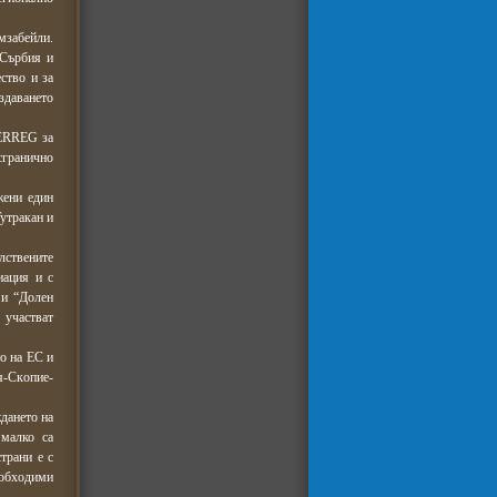
мзабейли.
 Сърбия и
ство и за
здаването
TERREG за
сгранично
жени един
утракан и
лствените
иация и с
 и “Долен
 участват
о на ЕС и
я-Скoпиe-
дането на
 малко са
трани е с
еобходими