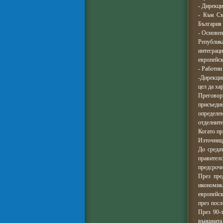
- Дирекци
- Към Съ
България 
- Основен
Републик
интеграц
европейск
- Работни
-Дирекци
цел да ха
Прегово
присъедин
определе
отделните
Когато пр
Източници
До среда
правителс
предсрочн
През пре
икономик
европейск
през посл
През 90-т
външната 