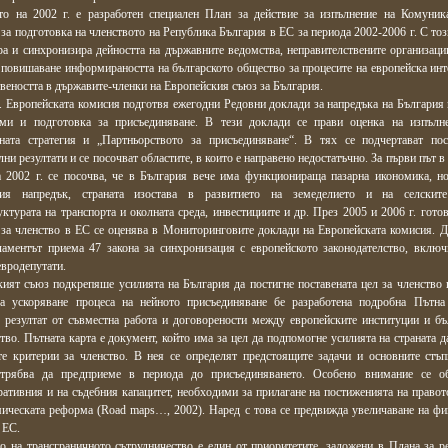
то на 2002 г. е разработен специален План за действие за изпълнение на Комуник
 за подготовка на членството на Република България в ЕС за периода 2002-2006 г. С то
а и синхронизира дейността на държавните ведомства, неправителствените организаци
 повишаване информираността на българското общество за процесите на европейска инт
веността в държавите-членки на Европейския съюз за България.
. Европейската комисия подготвя ежегодни Редовни доклади за напредъка на България 
ми и подготовка за присъединяване. В тези доклади се прави оценка на изпълн
ната стратегия и „Партньорството за присъединяване“. В тях се подчертават пос
ни резултати и се посочват областите, в които е направено недостатъчно. За първи път 
а 2002 г. се посочва, че в България вече има функционираща пазарна икономика, н
тия напредък, страната изостава в развитието на земеделието и на селските
ктурата на транспорта и околната среда, инвестициите и др. През 2005 и 2006 г. готов
 за членство в ЕС се оценява в Мониторинговите доклади на Европейската комисия. Д
ламентът приема 47 закона за синхронизация с европейското законодателство, включ
евродепутати.
ият съюз подкрепяше усилията на България да постигне поставената цел за членство 
За ускоряване процеса на нейното присъединяване бе разработена подробна Пътна
, резултат от съвместна работа и договорености между европейските институции и бъ
тво. Пътната карта е документ, който има за цел да подпомогне усилията на страната д
те критерии за членство. В нея се определят предстоящите задачи и основните стъп
 трябва да предприеме в периода до присъединяването. Особено внимание се о
ативния и на съдебния капацитет, необходими за прилагане на постиженията на правот
мическата реформа (Road maps…, 2002). Наред с това се предвижда увеличаване на фи
 ЕС.
о на трансграничното сътрудничество е един от приоритетите, заложени в Плана за р