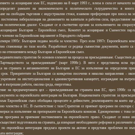
нието за асоцииране към ЕС, подписано на 8 март 1993 г., влиза в сила от началото на
определят рамките на икономическото и политическото сътрудничество в много 
ане на свободна търговия с индустриални стоки, взаимни преференции при вноса на з
 постепенна либерализация на движението на капитали и работна сила, предоставяне на
на политическия диалог. Създават се и съответни органи за изпълнението на споразу
 асоцииране България – Европейски съюз, Комитет за асоцииране и Съвместен парл
т членове на Европейския парламент и Народното събрание.
кември 1995г. България подава молба за членство. През юли 1997г. Европейската ком
лно становище по тази молба. Разработват се редица съвместни документи, които са 
о на отношенията между България и Европейския съюз.
единителната стратегия бе основен елемент на процеса на присъединяване. Съществен д
Партньорството за присъединяване“ (март 1998г.). В него е представена ясна пр
ка на страната и ангажиментите на България и ЕС за изпълнение на определени при
 срок. Приоритетите за България са конкретно посочени в няколко направления – ико
 укрепване на институционалния и административния капацитет, изграждане на вътреш
е и вътрешни работи, околна среда, енергетика.
ение на предначертаната цел – присъединяване на страната към ЕС, през 1998г. са п
окумента за европейската интеграция на България. Националната стратегия за присъеди
 към Европейския съюз обобщава процесите и дейностите, реализирането на които ще 
но членство в ЕС. В съответствие с тази Стратегия се приемат програми по сектори с
мерки за изпълнение на препоръките на Европейската комисия. Едновременно с това се
на програма за приемане постиженията на европейското право. Създават се нови ин
осъществят подготовката на страната, да извършат необходимите реформи в различните о
т по европейска интеграция предлага проекти на актове и представя проблеми по въп
ата интеграция;