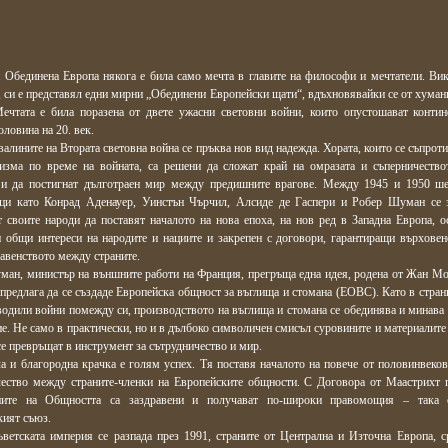
а Обединена Европа някога е била само мечта в главите на философи и мечтатели. Ви
 си е представял едни мирни „Обединени Европейски щати“, вдъхновявайки се от хуман
Мечтата е била поразена от двете ужасни световни войни, които опустошават контин
оловина на 20. век.
валините на Втората световна война се пръква нов вид надежда. Хората, които се съпрот
ризма по време на войната, са решени да сложат край на омразата и съперничеств
 и да постигнат дълготраен мир между предишните врагове. Между 1945 и 1950 ш
ци като Конрад Аденауер, Уинстън Чърчил, Алсиде де Гаспери и Робер Шуман се 
 своите народи да поставят началото на нова епоха, на нов ред в Западна Европа, о
и общи интереси на народите и нациите и закрепен с договори, гарантиращи върховен
равенството между страните.
ан, министър на външните работи на Франция, прегръща една идея, родена от Жан Мон
предлага да се създаде Европейска общност за въглища и стомана (ЕОВС). Като в страни
водили войни помежду си, производството на въглища и стомана се обединява и минава
е. Не само в практически, но и в дълбоко символичен смисъл суровините и материалите 
се превръщат в инструмент за сътрудничество и мир.
а и благородна крачка е голям успех. Тя поставя началото на повече от половинвеко
чество между страните-членки на Европейските общности. С Договора от Маастрихт 
иите на Общността са заздравени и получават по-широки правомощия – така 
кият съюз.
ъветската империя се разпада през 1991, страните от Централна и Източна Европа, с