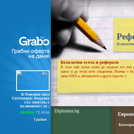
Реф
Безплатни
Безплатни есета и реферати
В този сайт всеки може да сподели есе или 
както и да тегли вече споделени. Всичко е бе
-8%
няма SMS-и, абонаменти и други гадости :)
В Поморие през
Септември: Нощувка
със закуска, с
възможност за ..
Diplomna.bg
66.50лв
72.40лв
Евроин
Грабни
Категор