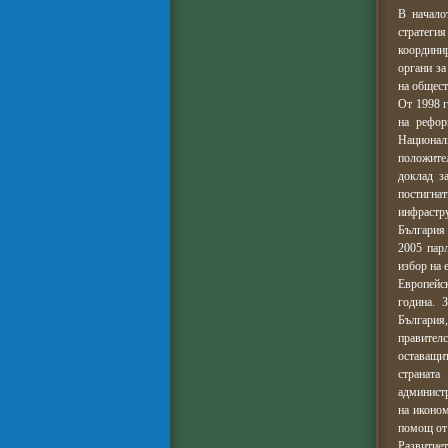
В начало
стратегия
координир
органи за
на общест
От 1998 г
на рефор
Национал
положител
доклад з
постигна
инфрастру
България
2005 пар
избор на 
Европейск
година. 
България
правителс
оставащи
страната
администр
на иконо
помощ от
Развитиет