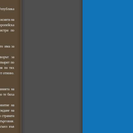
Република
исията на
ропейска
истри по
то има за
ворът за
тварят по
ия по тях
ят отново.
анията на
о те бяха
звитие на
еждане на
 страната
търговия.
 съюз във