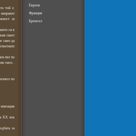
Европа
то той е.
Франция
 направят
овност за
Брюксел
ането си в
кия съвет
не само да
ответните
лен път по
кия съюз.
оизнесе по
рганизация
на ХХ век
одбата за