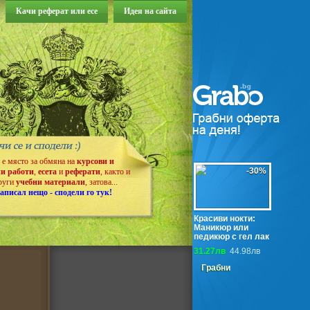
Качи реферат или есе
Идея на сайта
т е място за обмяна на
курсови и
-30%
и работи
,
есета
и
реферати
, както и
руги
учебни материали
, затова...
аписал нещо - сподели го тук!
Красиви нокти:
Маникюр или
педикюр с гел лак
31.27лв
44.98лв
Грабни