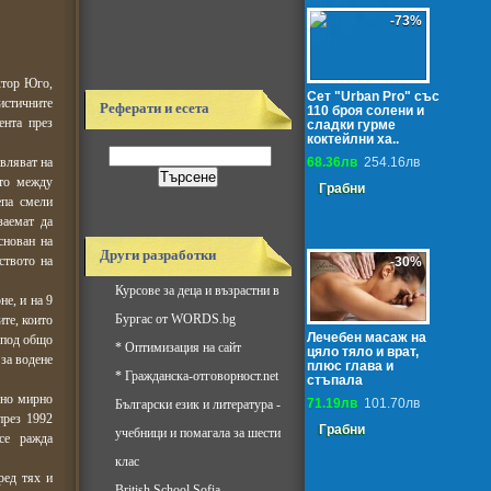
-73%
ктор Юго,
Сет "Urban Pro" със
истичните
Реферати и есета
110 броя солени и
ента през
сладки гурме
коктейлни ха..
ивляват на
68.36лв
254.16лв
ото между
Грабни
епа смели
заемат да
снован на
Други разработки
ството на
-30%
Курсове за деца и възрастни в
е, и на 9
Бургас от WORDS.bg
те, които
Лечебен масаж на
 под общо
*
Оптимизация на сайт
цяло тяло и врат,
за водене
плюс глава и
*
Гражданска-отговорност.net
стъпала
вно мирно
71.19лв
101.70лв
Български език и литература -
през 1992
Грабни
учебници и помагала за шести
се ражда
клас
ред тях и
British School Sofia