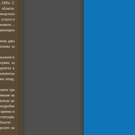
 1995г. С
области:
емеделски
 услуги и
мението –
аментарен
исия дава
основа за
окумент в
ограма за
оритети в
номическа
ен пазар,
риети три
няване на
доведе до
 подробно
 приема и
ституции,
бласти:
росите на