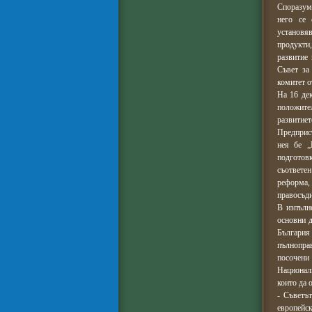
Споразуме
него се 
установяв
продукти,
развитие 
Съвет за
комитет о
На 16 де
положите
развитиет
Предприсъ
нея бе „
подготов
съответен
реформа,
правосъди
В изпълн
основни д
България
пълноправ
посочени 
Национал
които да 
- Съветъ
европейск