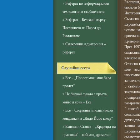
България,
»
Реферат по информационни
тяхното б
технологии в съобщенията
Интеграц
Съгласно
»
Реферат – Бележки върху
Европейс
Посланието на Павел до
целите н
приеманет
Римляните
Критерии 
»
Синхрония и диахрония –
През 199
реферат
съгласява
членове н
Относно г
Случайни есета
щом асоц
икономиче
»
Есе – „Пролет моя, моя бяла
за членст
пролет“
 стабилн
закрилата
»
Не бъркай луната с пръста,
 съществ
който я сочи – Есе
пазарните
 способн
»
Есе – Социални и политически
communata
конфликти в „Дядо Йоцо гледа”
други дум
закони н
»
Емилиян Станев – „Крадецът на
Европейс
праскови” – войната, драмата и
съвместн