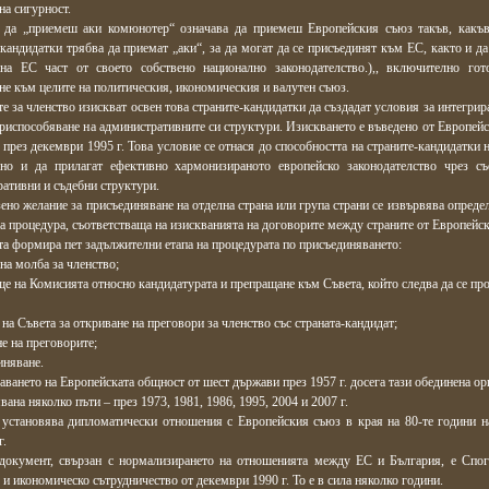
на сигурност.
 да „приемеш аки комюнотер“ означава да приемеш Европейския съюз такъв, какъв
кандидатки трябва да приемат „аки“, за да могат да се присъединят към ЕС, както и да
 на ЕС част от своето собствено национално законодателство.),, включително гот
е към целите на политическия, икономическия и валутен съюз.
е за членство изискват освен това страните-кандидатки да създадат условия за интегрир
риспособяване на административните си структури. Изискването е въведено от Европейс
през декември 1995 г. Това условие се отнася до способността на страните-кандидатки 
 но и да прилагат ефективно хармонизираното европейско законодателство чрез съ
ативни и съдебни структури.
ено желание за присъединяване на отделна страна или група страни се извървява опреде
а процедура, съответстваща на изискванията на договорите между страните от Европейс
а формира пет задължителни етапа на процедурата по присъединяването:
на молба за членство;
ще на Комисията относно кандидатурата и препращане към Съвета, който следва да се пр
 на Съвета за откриване на преговори за членство със страната-кандидат;
не на преговорите;
иняване.
аването на Европейската общност от шест държави през 1957 г. досега тази обединена о
вана няколко пъти – през 1973, 1981, 1986, 1995, 2004 и 2007 г.
 установява дипломатически отношения с Европейския съюз в края на 80-те години 
г.
документ, свързан с нормализирането на отношенията между ЕС и България, е Спог
 и икономическо сътрудничество от декември 1990 г. То е в сила няколко години.