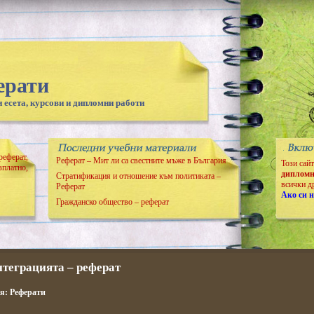
ерати
 есета, курсови и дипломни работи
реферат,
Реферат – Мит ли са свестните мъже в България
Този сай
зплатно,
дипломн
Стратификация и отношение към политиката –
всички д
Реферат
Ако си н
Гражданско общество – реферат
теграцията – реферат
ия:
Реферати