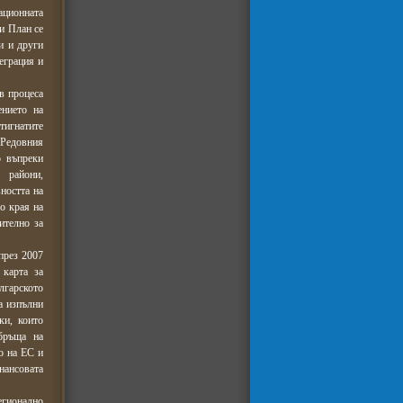
ационната
зи План се
и и други
еграция и
в процеса
ението на
тигнатите
в Редовния
о въпреки
 райони,
ността на
о края на
ително за
през 2007
 карта за
лгарското
а изпълни
ки, които
бръща на
о на ЕС и
нансовата
егионално