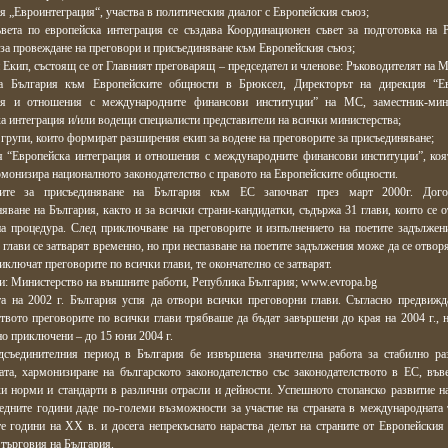
я „Евроинтеграция“, участва в политическия диалог с Европейския съюз;
вета по европейска интеграция се създава Координационен съвет за подготовка на 
за провеждане на преговори и присъединяване към Европейския съюз;
 Екип, състоящ се от Главният преговарящ – председател и членове: Ръководителят на М
а България към Европейските общности в Брюксел, Директорът на дирекция “Ев
ия и отношения с международните финансови институции” на МС, заместник-мин
а интеграция и/или водещи специалисти представители на всички министерства;
 групи, които формират разширения екип за водене на преговорите за присъединяване;
я “Европейска интеграция и отношения с международните финансови институции”, коя
рмонизира националното законодателство с правото на Европейските общности.
рите за присъединяване на България към ЕС започват през март 2000г. Дого
яване на България, както и за всички страни-кандидатки, съдържа 31 глави, които се о
на процедура. След приключване на преговорите и изпълнението на поетите задължен
 глави се затварят временно, но при неспазване на поетите задължения може да се отвор
иключат преговорите по всички глави, те окончателно се затварят.
: Министерство на външните работи, Република България; www.evropa.bg
та на 2002 г. България успя да отвори всички преговорни глави. Съгласно предвижд
твото преговорите по всички глави трябваше да бъдат завършени до края на 2004 г., н
о приключени – до 15 юни 2004 г.
дсъединителния период в България бе извършена значителна работа за стабилно ра
ата, хармонизиране на българското законодателство със законодателството в ЕС, във
и норми и стандарти в различни отрасли и дейности. Успешното стопанско развитие на
едните години даде по-големи възможности за участие на страната в международната 
е години на ХХ в. и досега непрекъснато нараства делът на страните от Европейския
търговия на България.