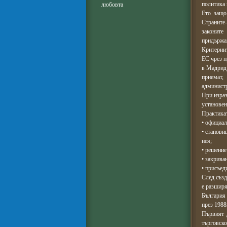
политика 
любовта
Ето защо
Страните-
законите
придържан
Критериит
ЕС чрез п
в Мадрид 
приемат,
администр
При израз
установен
Практикат
• официал
• станови
нея;
• решение
• закрива
• присъед
След създ
е разширя
България
през 1988
Първият 
търговско