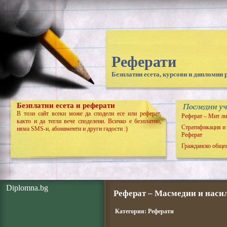
Реферати
Безплатни есета, курсови и дипломни 
Безплатни есета и реферати
В този сайт всеки може да сподели есе или реферат,
Реферат – Мит ли
както и да тегли вече споделени. Всичко е безплатно,
Стратификация и 
няма SMS-и, абонаменти и други гадости :)
Реферат
Гражданско общес
Diplomna.bg
Реферат – Масмедии и наси
Категория:
Реферати