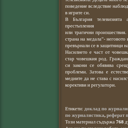
поведение вследствие наблюд
в игрите си.
В България телевизията 
престъпления
или трагични произшествия.
страна на медала”- неговото 
превърнали се в защитници на
Насилието е част от човешка
стар човешкия род. Граждан
си закони се обявява сре
проблеми. Затова е естест
медиите да не става с насил
корективи и регулатори.
Етикети:
доклад по журнали
по журналистика
,
реферат 
Този материал съдържа
768
д