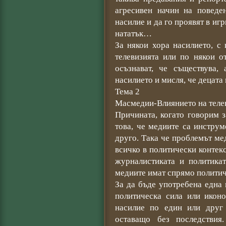
агресивен начин на поведе
насилие и да го проявят в игр
нататък…
За някои хора насилието, с
телевизията или по някои о
осъзнават, че съществува,
насилието и мисля, че децата 
Тема 2
Масмедии-Влиянието на телев
Причината, когато говорим з
това, че медиите са инструм
друго. Така че проблемът ме
всичко в политически контекс
журналистиката и политикат
медиите имат спрямо политич
За да бъде употребена една 
политическа сила или иконо
насилие по един или друг 
оставащо без последствия