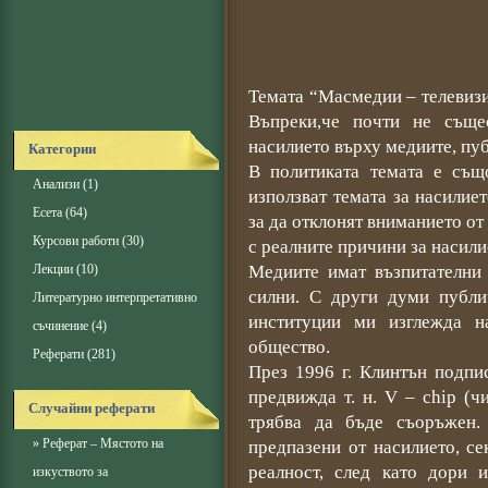
Темата “Масмедии – телевизи
Въпреки,че почти не съще
насилието върху медиите, пуб
Категории
В политиката темата е същ
Анализи
(1)
използват темата за насилие
Есета
(64)
за да отклонят вниманието от 
Курсови работи
(30)
с реалните причини за насили
Лекции
(10)
Медиите имат възпитателни
силни. С други думи публи
Литературно интерпретативно
институции ми изглежда н
съчинение
(4)
общество.
Реферати
(281)
През 1996 г. Клинтън подпи
предвижда т. н. V – chip (ч
Случайни реферати
трябва да бъде съоръжен.
»
Реферат – Мястото на
предпазени от насилието, се
реалност, след като дори 
изкуството за