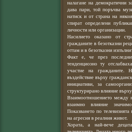
налагане на демократични з
дава пари, той поръчва муз
натиск и от страна на няко
спират определени публик
личности или организации.
Насилието оказано от ст
гражданите в безотказни рец
оттам и в безотказни изпълни
Факт е, че през последни
тенденциозно ту отслабвах
участие на гражданите. 
въздействие върху гражданс
инициативи, за самоорган
структурирано влияние върху 
Взаимоотношението между н
взаимно влияние значимо
Показването по телевизията
на агресия в реалния живот.
Хората, а най-вече деца
телевизията. Децата много л