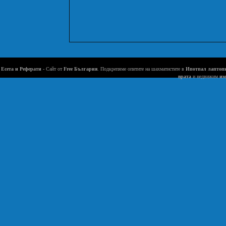
Есета и Реферати
- Сайт от
Free България
. Подкрепяме опитите на шахматистите в
Ипотпал лаптоп
врата
и недвижим
им