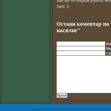
Ако ще ти свърши работа, мо
твое
:)
Остави коментар по
насилие"
Им
Mai
Сай