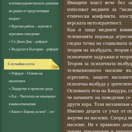
Имащите власт вече без за
естетикохудожественото развитие
използват медиите за “нал
на децата от предучилищна
етнически конфликти, изос
възраст
верската нетолерантност.
»
Курсова работа – агресия и
Как и защо медиите влияя
агресивно поведение
телевизията поражда агреси
»
Со Джон Джу – реферат
гледна точка на социалната п
»
Въздухът в България – реферат
теория на възбудата, теория 
психичните задръжки и теори
Теория за психичната възбуд
Случайни есета
телевизионното насилие въ
»
Реферат – Основи на
агресията, защото насилие
екологията
психична възбуда у зрителите
»
Лидерство в проектна среда
Основната теза на Бандура, съ
»
Есе – Чистотата на човешките
че начините на поведение се
други хора. Този механизъм 
взаимоотношения
Именно децата се учат от п
»
Какво е Европа за мен? – есе
жертви на насилие. Според ме
насилие. Не е правилно деца
такива предавания и репорт