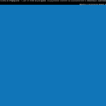
Есета и Реферати
- Сайт от
Free България
. Подкрепяме опитите на шахматистите в
Ипотпал лаптоп
врата
и недвижим
имот 