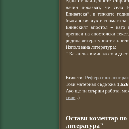
едни от най-ценните староб
начин доказват, че село 
Епиватска”, в тежките годи
българския дух и спомага за 
Енинският апостол – като 
преписи на апостолски текст
редица литературно-историче
Използвана литература:
“ Казанлък в миналото и днес 
Етикети:
Реферат по литера
Този материал съдържа
1,626
Ако ще ти свърши работа, мо
твое
:)
Остави коментар по
литература"