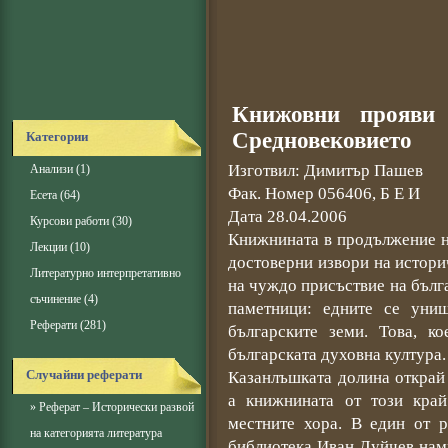
Книжовни прояви
Средновековието
Категории
Изготвил: Димитър Пашев
Анализи
(1)
Фак. Номер 056406, Б Е И
Есета
(64)
Дата 28.04.2006
Курсови работи
(30)
Книжнината в продължение н
Лекции
(10)
достоверни извори на истори
Литературно интерпретативно
на чуждо присъствие на бълг
съчинение
(4)
паметници: едните се унищ
Реферати
(281)
българските земи. Това, ко
българската духовна култура.
Случайни реферати
Казанлъшката долина открай
а книжнината от този край
»
Реферат – Исторически развой
местните хора. В един от р
на категорията литература
библиотека Иван Дуйчев нам