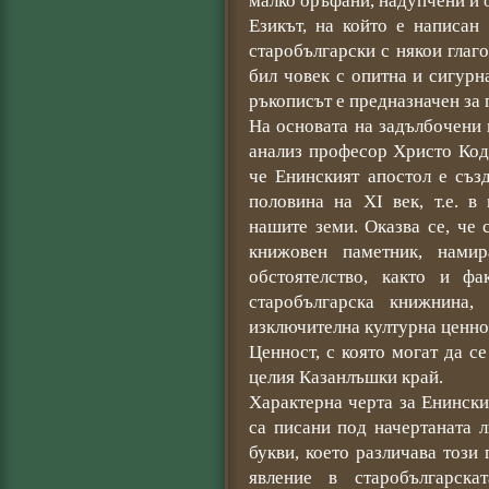
малко оръфани, надупчени и об
Езикът, на който е написан
старобългарски с някои глаго
бил човек с опитна и сигурна
ръкописът е предназначен за 
На основата на задълбочени
анализ професор Христо Код
че Енинският апостол е съз
половина на ХІ век, т.е. в
нашите земи. Оказва се, че 
книжовен паметник, нами
обстоятелство, както и ф
старобългарска книжнина,
изключителна културна ценно
Ценност, с която могат да с
целия Казанлъшки край.
Характерна черта за Енински
са писани под начертаната л
букви, което различава този
явление в старобългарска