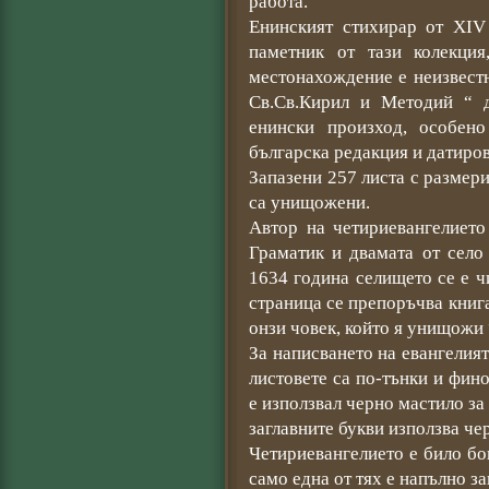
работа.
Енинският стихирар от ХІV
паметник от тази колекци
местонахождение е неизвестн
Св.Св.Кирил и Методий “ 
енински произход, особен
българска редакция и датиров
Запазени 257 листа с размери
са унищожени.
Автор на четириевангелието
Граматик и двамата от село
1634 година селището се е 
страница се препоръчва книгат
онзи човек, който я унищожи 
За написването на евангелият
листовете са по-тънки и фин
е използвал черно мастило за 
заглавните букви използва че
Четириевангелието е било бо
само една от тях е напълно за