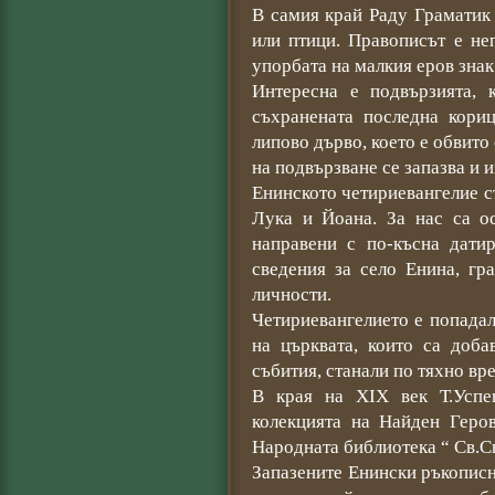
В самия край Раду Граматик
или птици. Правописът е не
упорбата на малкия еров знак 
Интересна е подвързията, 
съхранената последна кориц
липово дърво, което е обвито
на подвързване се запазва и 
Енинското четириевангелие с
Лука и Йоана. За нас са о
направени с по-късна датир
сведения за село Енина, гр
личности.
Четириевангелието е попадал
на църквата, които са доба
събития, станали по тяхно вр
В края на ХІХ век Т.Успе
колекцията на Найден Геро
Народната библиотека “ Св.С
Запазените Енински ръкописн