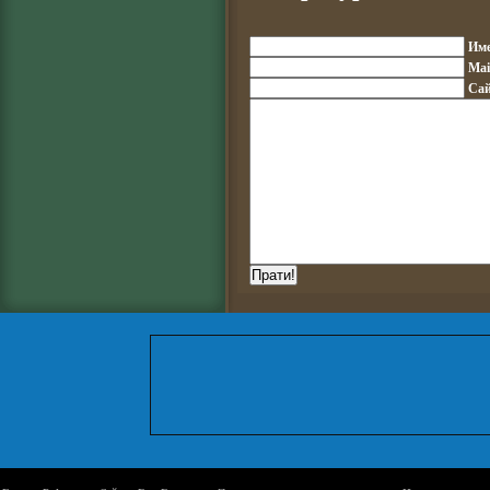
Им
Mai
Сай