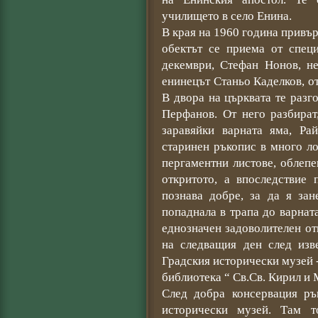
училището в село Енина.
В края на 1960 година привъ
обектът се приема от спец
декември, Стефан Нонов, н
енинецът Станьо Каделков, от
В двора на църквата те разг
Перфанов. От него разбират
заравяйки варната яма, Ра
старинен ръкопис в много л
пергаментни листове, облепе
откритото, а впоследствие 
познава добре, за да я зан
попаднала в трапа до варнат
еднозначен задоволителен от
на следващия ден след изв
Градския исторически музей 
библиотека “ Св.Св. Кирил и 
След добра консервация ръ
исторически музей. Там т