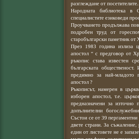
разглеждане от посетителите.
Народната библиотека в 
специалистите езиковеди про
Проучването продължава пове
подробен труд от гореспо
старобългарски паметник от Х
През 1983 година излиза 
апостол “ с предговор от Х
ръкопис става известен с
българската общественост. 
предимно за най-младото п
апостол ?
Ръкописът, намерен в църкв
изборен апостол, т.е. църк
предназначени за източно 
допълнителни богослужебни
Състои се от 39 пергаментни 
двете страни. За съжаление,
един от листовете не е запаз