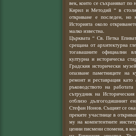
век, които се съхраняват по
Кирил и Методий “ в столи
откриване е последен, но 
Историята около откриванет
малко известна.
Църквата “ Св. Петка Епива
срещана от архитектурна гл
тогавашните официални вл
културна и историческа ста
Градския исторически музей
опазване паметниците на 
ремонт и реставрация като 
ръководството на работата
сътрудник на Историческия
отблизо дългогодишният ен
Стефан Нонов. Същият се оказ
преките участнице в открива
му на компетентните инстит
ценни писмени спомени, в ко
на Енинския апостол. Те 