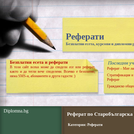
Реферати
Безплатни есета, курсови и дипломни 
Безплатни есета и реферати
В този сайт всеки може да сподели есе или реферат,
Реферат – Мит ли
както и да тегли вече споделени. Всичко е безплатно,
Стратификация и 
няма SMS-и, абонаменти и други гадости :)
Реферат
Гражданско общес
Diplomna.bg
Реферат по Старобългарска
Категория:
Реферати