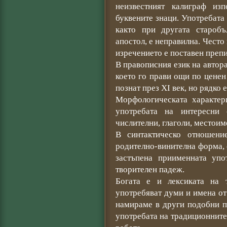
неизвестният калиграф из
буквените знаци. Употребата 
както при другата староб
апостол, е неправилна. Често 
изречението е поставен препи
В правописния език на автора
което го прави ощи по ценен
познат през ХІ век, но рядко 
Морфологическата характер
употребата на интересни с
числителни, глаголи, местои
В синтактическо отношени
родително-винителна форма,
застъпена приименната уп
творителен падеж.
Богата е и лексиката на 
употребяват думи и имена от
намираме в други подобни п
употребата на традиционните