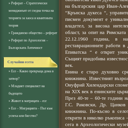
»
Реферат – Стратегически
на българския цар Иван-Але
мениджмънт от гледна точка на
“Крънска дукеса “, управит
теорията за хаоса и квантовата
писмен документ е уникалн
владетел, за висока интел
теория
област, за опит на Римската
»
Гражданско общество – реферат
22.12.1960 година, в н
»
Реферат по Археология –
реставрационните работи в 
Българската Античност
Епиватска “ е открит уник
Същият придобива известнос
Случайни есета
век.
»
Есе – Какво превръща дома в
Енина е старо духовно ср
книжнина. Известният възро
затвор?
Онуфрий Хилендарски спомен
»
Младият специалист на
на ХIХ век в енинските църк
бъдещето
През 40-те – 60-те години 
»
Живот в матрицата – есе
Г.С. Раковски, Др. Цанков
»
Есе – Миграцията – Път към
книжнина. По-късно в селот
успеха или бягство?
открити в няколко ръкописа 
сега в Археологически музе