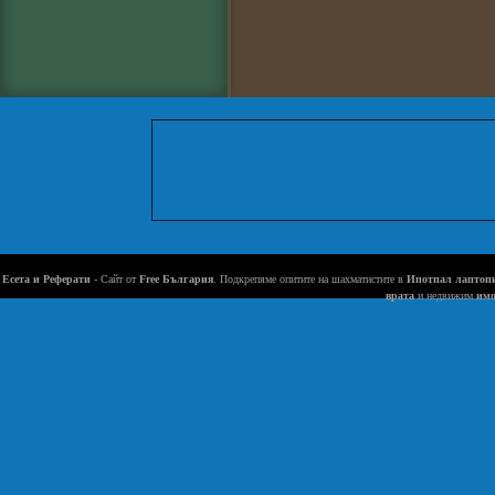
Есета и Реферати
- Сайт от
Free България
. Подкрепяме опитите на шахматистите в
Ипотпал лаптоп
врата
и недвижим
имо