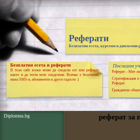
Реферати
Безплатни есета, курсови и дипломни 
Безплатни есета и реферати
В този сайт всеки може да сподели есе или реферат,
Реферат – Мит ли
както и да тегли вече споделени. Всичко е безплатно,
Стратификация и 
няма SMS-и, абонаменти и други гадости :)
Реферат
Гражданско общес
реферат за 
Diplomna.bg