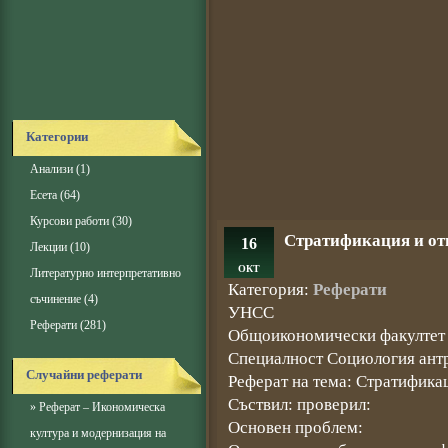
Категории
Анализи
(1)
Есета
(64)
Курсови работи
(30)
Стратификация и от
16
Лекции
(10)
ОКТ
Литературно интерпретативно
Категория:
Реферати
съчинение
(4)
УНСС
Реферати
(281)
Общоикономически факултет
Специалност Социология антр
Случайни реферати
Реферат на тема: Стратифика
Съствил: проверил:
»
Реферат – Икономическа
Основен проблем:
култура и модернизация на