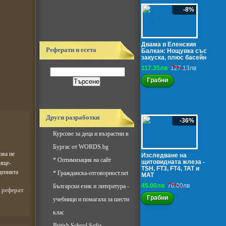
-8%
Двама в Еленския
Реферати и есета
Балкан: Нощувка със
закуска, плюс басейн
117.35лв
127.13лв
Грабни
Други разработки
-36%
Курсове за деца и възрастни в
Бургас от WORDS.bg
ова не
Изследване на
*
Оптимизация на сайт
щитовидната жлеза -
нище-
TSH, FT3, FT4, ТАТ и
денията
*
Гражданска-отговорност.net
МАТ
45.00лв
70.00лв
Български език и литература -
,
реферат
Грабни
учебници и помагала за шести
клас
British School Sofia