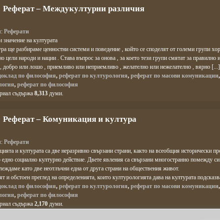
Реферат – Междукултурни различия
я:
Реферати
 значение на културата
ра ще разбираме ценностни системи и поведение , който се споделят от големи групи хо
о цели народи и нации . Става въпрос за онова , за което тези групи смятат за правилно 
, добро или лошо , приемливо или неприемливо , желателно или нежелателно , вярно [...]
доклад по философия
,
реферат по културология
,
реферат по масови комуникации
логия
,
реферат по философия
ериал съдържа
8,313
думи.
Реферат – Комуникация и култура
я:
Реферати
ията и културата са две неразривно свързани страни, както на всеобщия исторически про
о едно социално културно действие. Двете явления са свързани многостранно помежду с
глеждаме като две неотлъчни една от друга страни на обществения живот.
т и обстоен преглед на определенията, които културологията дава на културата подсказва, 
доклад по философия
,
реферат по културология
,
реферат по масови комуникации
логия
,
реферат по философия
ериал съдържа
2,170
думи.