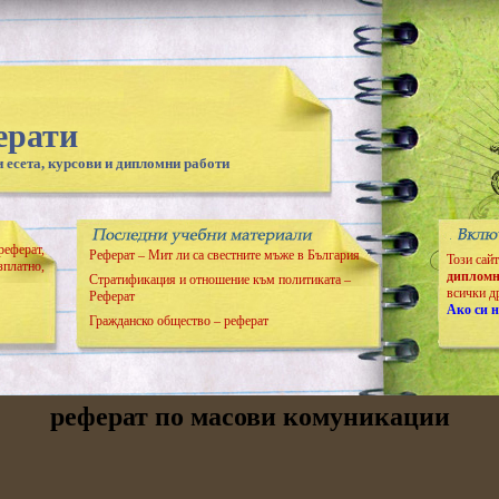
ерати
 есета, курсови и дипломни работи
реферат,
Реферат – Мит ли са свестните мъже в България
Този сай
зплатно,
дипломн
Стратификация и отношение към политиката –
всички д
Реферат
Ако си н
Гражданско общество – реферат
реферат по масови комуникации