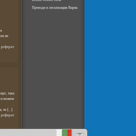
Преводи и легализация Варна
ра
или не
,
реферат
цес, така
и и можем
че [...]
,
реферат