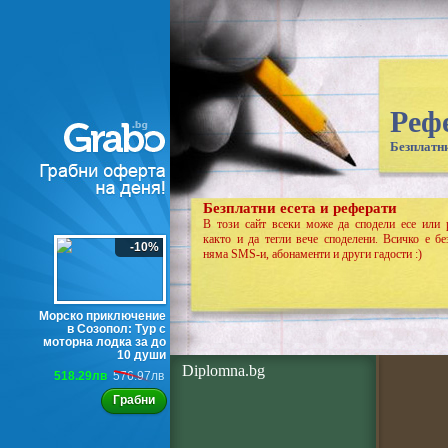
Реф
Безплатни
Безплатни есета и реферати
В този сайт всеки може да сподели есе или 
както и да тегли вече споделени. Всичко е бе
-10%
няма SMS-и, абонаменти и други гадости :)
Морско приключение
в Созопол: Тур с
моторна лодка за до
10 души
Diplomna.bg
518.29лв
576.97лв
Грабни