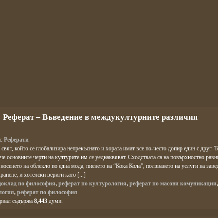
Реферат – Въведение в междукултурните различия
я:
Реферати
свят, който се глобализира непрекъснато и хората имат все по-често допир един с друг. Т
 че основните черти на културите им се уеднаквяват. Сходствата са на повърхностно рав
носенето на облекло по една мода, пиенето на “Кока Кола”, ползването на услуги на заве
ранене, и хотелски вериги като [...]
доклад по философия
,
реферат по културология
,
реферат по масови комуникации
логия
,
реферат по философия
ериал съдържа
8,443
думи.