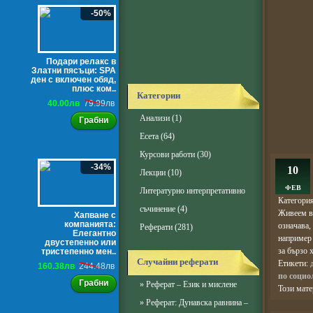
-50%
Подари релакс в
Златни пясъци: SPA
ден с включен обяд,
плюс ком..
Категории
40.00лв
79.99лв
Анализи
(1)
Грабни
Есета
(64)
Курсови работи
(30)
-34%
10
Лекции
(10)
ФЕВ
Литературно интерпретативно
Категори
съчинение
(4)
Живеем в 
Хапване с
компанията:
означава,
Реферати
(281)
Елегантно
например 
двустепенно или
за бързо х
тристепенно мен..
Случайни реферати
Етикети:
160.38лв
244.48лв
по социо
Грабни
»
Реферат – Език и мислене
Този мат
»
Реферат: Дунавска равнина –