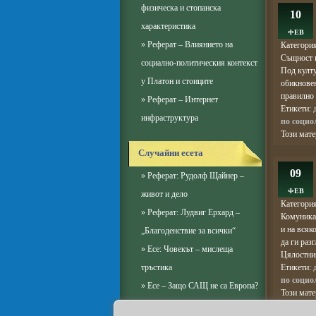
физическа и стопанска
10
характеристика
ФЕВ
»
Реферат – Влиянието на
Категори
Същност и
социално-политическия контекст
Под култу
у Платон и стоиците
обикновен
правилно 
»
Реферат – Интернет
Етикети:
инфраструктура
по социо
Този мат
Случайни есета
09
»
Реферат: Рудолф Щайнер –
ФЕВ
живот и дело
Категори
»
Реферат: Лудвиг Ерхард –
Комуникац
и на всяк
„Благоденствие за всички“
да ги раз
»
Есе: Човекът – мислеща
Цялостния
тръстика
Етикети:
по социо
»
Есе – Защо САЩ не са Европа?
Този мат