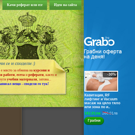
Качи реферат или есе
Идея на сайта
т е място за обмяна на
курсови и
-30%
и работи
,
есета
и
реферати
, както и
руги
учебни материали
, затова...
аписал нещо - сподели го тук!
Кавитация, RF
лифтинг и Vacuum
масаж на цяло тяло
или зона по и..
182.01лв
260.01лв
Грабни