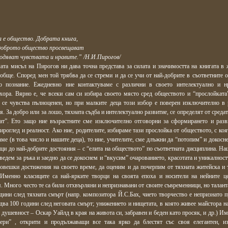
 е общество. Добрата книга,
доброто общество просвещават
родяват чувствата и нравите.” /Н.И.Пирогов/
ата мисъл на Пирогов ни дава точна представа за силата и значимостта на книгата в 
обще. Според мен той трябва да се стреми и да се учи от най-добрите в съответните о
о познание. Ежедневно ние контактуваме с различни в своето интелектуално и н
хора. Вярно е, че всеки сам си избира своето място сред обществото и “прослойката”
 се чувства пълноценен, но при малките деца този избор е поверен изключително в 
я. За добро или за лошо, тяхната съдба и интелектуално развитие, се определят от средат
дат”. Ето защо ние възрастните сме изключително отговорни за сформирането и разв
ироглед и реалност. Ако ние, родителите, избираме тази прослойка от обществото, с ко
ме (в това число и нашите деца), то ние, учителите, сме длъжни да “потопим” и докосн
ци до най-добрите достояния – с “елита на обществото” по съответната дисциплина. На
оведем за ръка и заедно да се докоснем и “вкусим” очарованието, красотата и уникалност
овешки достижения на своето време, да оценим и да почерпим от тяхната житейска и 
 Именно класиците са най-ярките творци на своята епоха и носители на нейните ц
. Много често те са били отхвърляни и непризнавани от своите съвременници, но талант
дини след тяхната смърт (напр. композитора Й.С.Бах, чието творчество е непризнато п
два 100 години след неговата смърт; унижението и нищетата, в която живее майстора на
 душевност – Оскар Уайлд в края на живота си, забравен и беден като просяк, и др.) И
сери” , открити и продължаващи все така ярко да блестят със своя елегантен, и