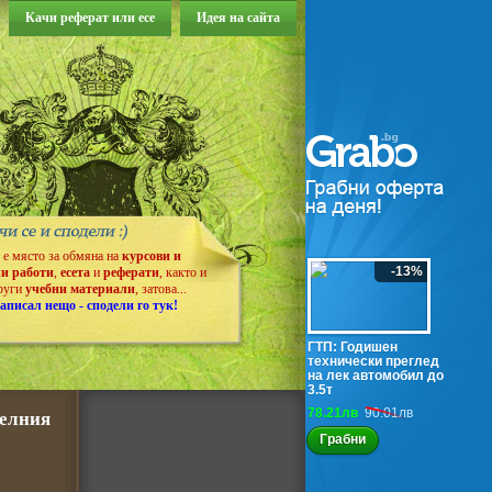
Качи реферат или есе
Идея на сайта
т е място за обмяна на
курсови и
-13%
и работи
,
есета
и
реферати
, както и
руги
учебни материали
, затова...
аписал нещо - сподели го тук!
ГТП: Годишен
технически преглед
на лек автомобил до
3.5т
78.21лв
90.01лв
телния
Грабни