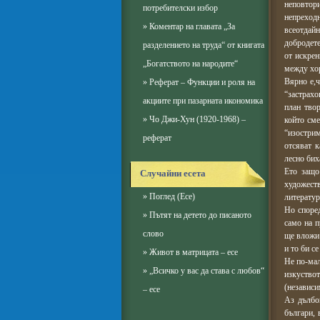
неповтор
потребителски избор
непреход
»
Коментар на главата „За
всеотдайн
добродете
разделението на труда“ от книгата
от искрен
„Богатствотo на народите“
между хора
Вярно е,ч
»
Реферат – Функции и роля на
“застрахо
акциите при пазарната икономика
план твор
»
Чо Джи-Хун (1920-1968) –
който сме
“изострим
реферат
отсяват к
лесно бих
Ето защо
Случайни есета
художест
»
Поглед (Есе)
литератур
Но според
»
Пътят на детето до писаното
само на п
слово
ще вложи 
и то би с
»
Живот в матрицата – есе
Не по-мал
»
„Всичко у вас да става с любов“
изкуство
(независи
– есе
Аз дълбо
българи, 