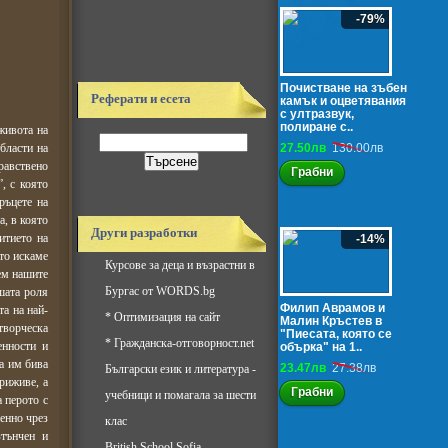
-79%
Почистване на зъбен
Реферати и есета
камък и оцветявания
с ултразвук,
полиране с..
живота на
бласти на
27.50лв
130.00лв
равствено
Грабни
, с която
ръцете на
а, в която
Други разработки
итието на
-14%
ято искаме
Курсове за деца и възрастни в
ем нашите
Бургас от WORDS.bg
шата роля
Филип Аврамов и
та на най-
*
Оптимизация на сайт
Малин Кръстев в
творческа
"Пиесата, която се
*
Гражданска-отговорност.net
енности и
обърка" на 1..
а им бива
23.47лв
27.38лв
Български език и литература -
риживе, а
Грабни
учебници и помагала за шести
 перото с
менно чрез
клас
зтънчен и
British School Sofia