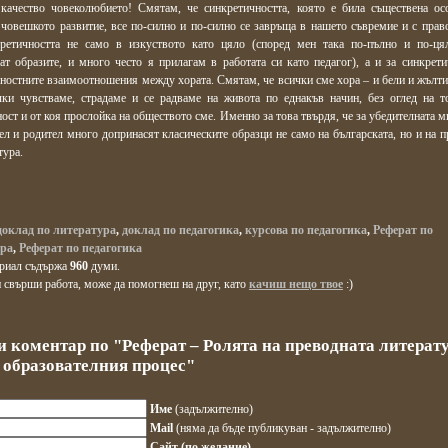
 качество човеколюбието! Смятам, че синкретичността, която е била съществена ос
 човешкото развитие, все по-силно и по-силно се завръща в нашето съвремие и с прав
кретичността не само в изкуството като цяло (според мен така по-пълно и по-ця
ат образите, и много често я прилагам в работата си като педагог), а и за синкрети
остните взаимоотношения между хората. Смятам, че всички сме хора – и бели и жълти,
чки чувстваме, страдаме и се радваме на живота по еднакъв начин, без оглед на т
ост и от коя прослойка на обществото сме. Именно за това твърдя, че за убедителната 
ел и родител много допринасят класическите образци не само на българската, но и на п
тура.
доклад по литература
,
доклад по педагогика
,
курсова по педагогика
,
Реферат по
ура
,
Реферат по педагогика
ериал съдържа
960
думи.
 свърши работа, може да помогнеш на друг, като
качиш нещо твое
:)
и коментар по "Реферат – Ролята на преводната литерату
в образователния процес"
Име
(задължително)
Mail
(няма да бъде публикуван - задължително)
Сайт (по желание)