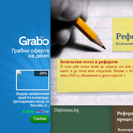
Реф
Безплатни
Безплатни есета и реферати
В този сайт всеки може да сподели есе или 
както и да тегли вече споделени. Всичко е бе
-20%
няма SMS-и, абонаменти и други гадости :)
Водни забавления
край Асеновград:
Целодневен вход за
басейн, в ..
Diplomna.bg
9.39лв
11.73лв
Рефера
процес
Грабни
Категор