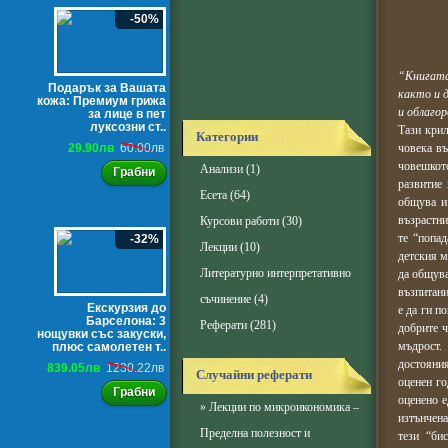
-50%
“Книгата
Подарък за Вашата
както и 
кожа: Премиум грижа
и облаго
за лице в пет
луксозни ст..
Тази крил
Категории
29.90лв
60.00лв
човека въ
човешкот
Анализи
(1)
Грабни
развитие 
Есета
(64)
общува и
възрастни
Курсови работи
(30)
те “попа
-32%
Лекции
(10)
детския м
Литературно интерпретативно
да общува
възпитани
съчинение
(4)
Екскурзия до
е да ги п
Барселона: 3
Реферати
(281)
добрите ч
нощувки със закуски,
мъдрост.
плюс самолетен т..
достояния
839.05лв
1230.22лв
Случайни реферати
оценен го
Грабни
оценено е
»
Лекции по микроикономика –
изтънчена
Пределна полезност и
тези “би