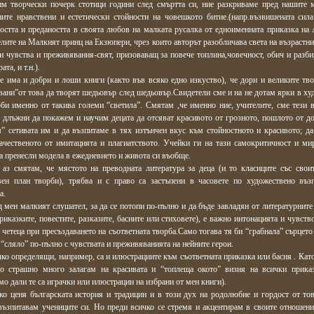
им творчески почерк стотици години след смъртта си, ние разкриваме пред нашите 
ните нравствени и естетически стойности на човешкото битие.(напр.възвишената сила
остта и предаността в своята любов на малката русалка от едноименната приказка на 
лите на Малкият принц на Екзюпери, чрез които авторът разобличава света на възрастни
и чувства и преживявания-свят, призоваващ за повече топлина,човечност, обич и разби
та, и т.н.).
е има и добри и лоши книги (както във всяко едно изкуство), че дори и великите тво
вани”от това да творят шедьовър след шедьовър.Свидетели сме и на не дотам ярки в ху
би именно от такива големи “светила”. Смятам ,че именно ние, учителите, сме тези в
 длъжни да покажем и научим децата да отсяват красивото от грозното, пошлото от до
” сетивата им и да възпитаме в тях изтънчен вкус към стойностното и красивото; да
ачественото от имитацията и плагиатството. Учейки ги на тази самокритичност и мир
а пренесли модела в ежедневието и живота си въобще.
 аз смятам, че мястото на преводната литература за деца (и то класиците със свои
вен план творби), трябва и с право са застъпени в часовете по художествено въз
а.
 мен малкият слушател, за да се потопи по-пълно и да бъде завладян от литературните 
риказките, повестите, разказите, басните или стиховете), е важно интонацията и чувств
четеца при пресъздаването на съответната творба.Само тогава тя би “грабнала” сърцето
е “сляло” по-пълно с чувствата и преживяванията на нейните герои.
ко определящи, например, са и илюстрациите към съответната приказка или басня . Като
то страшно много залагам на красивата и “топлеща окото” визия на всички прика
мо дали те са играчки или илюстрации на избрани от мен книги).
ко ценя българската история и традиции и в този дух на родолюбие и гордост от тов
възпитавам учениците си. Но преди всичко се стремя и акцентирам в своите отношени