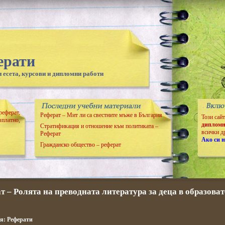
ерати
 есета, курсови и дипломни работи
реферат,
Реферат – Мит ли са свестните мъже в България
Този сай
зплатно,
дипломн
Стратификация и отношение към политиката –
всички д
Реферат
Ако си н
Гражданско общество – реферат
т – Ролята на преводната литература за деца в образова
ия:
Реферати