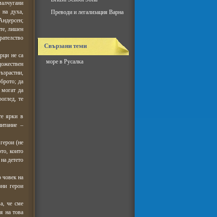
малчугани
 на духа,
Преводи и легализация Варна
Андерсен;
те, лишен
рателство
Свързани теми
рци не са
море в Русалка
дожествен
ъзрастни,
брото; да
 могат да
оглед, те
те ярки в
питание –
герои (не
ото, които
 на детето
 човек на
зни герои
а, че сме
я на това