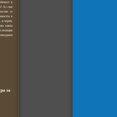
обеност в
о! Аз съм
лостно се
чността в
 и черни,
ова каква
ми позиция
реводната
ра за