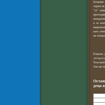
безценно
зората на
“за” син
пресъздав
междуличн
и че вси
националн
като учит
ни литера
Етикети:
литерат
Този мат
Ако ще ти
Остав
деца 