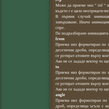
Може да приеме низ “ inf “ и
където r е цяло неотрицателн
В първия случай анимаци
завършване. Иначе анимация
спре.
По подразбиране анимацията 
from
Приема низ форматиран по сл
десетични дроби, определящи
се ротират атомите върху кои
Ако не се зададе вектор то ще
to
Приема низ форматиран по сл
десетични дроби, определящи
се ротират атомите върху кои
Ако не се зададе вектор то ще
angle
Приема низ форматиран по с
дроб, определяща ъгъла с к