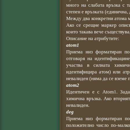
много на слабата връзка с т
степен е връзката (единична, 
Между два конкретни атома м
Ако се срещне маркер опис
които такава вече съществува
Описание на атрибутите:
atom1
Приема низ форматиран по с
отговаря на идентификацине
участва в силната химич
идентифицира атом) или атр
невалиден (няма да се вземе 
atom2
Идентичен е с Atom1. Зада
химична връзка. Ако вторият
невалиден.
deg
Приема низ форматиран по
положително число по-малко