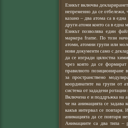
Езикът включва деклариранет
непременно да се отбележи, 
казано – два атома са в една
други атоми които са в една 
Езикът позволява един фай
маркера frame. По този нач
атоми, атомни групи или мол
нови документи само с декла
да се изгради цялостна хими
чрез която да се формират
правилното позициониране в
за пространствено модулир
координатите на групи от а
система от зададени ротации 
Включена е и поддръжка на а
че на анимацията се задава ко
какъв интервал се повтаря.
анимацията да се повтаря н
Анимациите са два типа – р