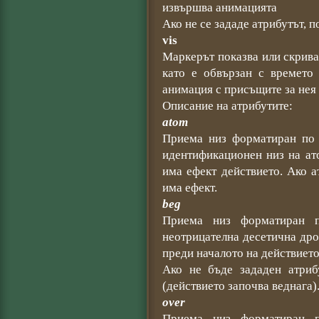
извършва анимацията
Ако не се зададе атрибутът, 
vis
Маркерът показва или скрива
като е обвързан с времето
анимация с присъщите за нея 
Описание на атрибутите:
atom
Приема низ форматиран по с
идентификационен низ на ат
има ефект действието. Ако а
има ефект.
beg
Приема низ форматиран 
неотрицателна десетична дро
преди началото на действието
Ако не бъде зададен атриб
(действието започва веднага)
over
Приема низ форматиран 