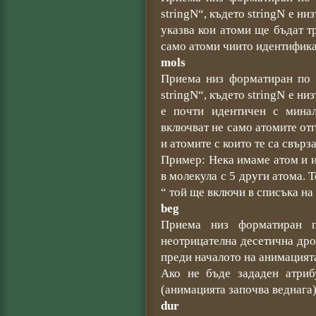
stringN“, където stringN е н
указва кои атоми ще бъдат 
само атоми чиито идентифика
mols
Приема низ форматиран по с
stringN“, където stringN е н
е почти идентичен с минал
включват не само атомите от
и атомите с които те са свърз
Пример: Нека имаме атом и 
в молекула с 5 други атома. 
“ той ще включи в списъка на
beg
Приема низ форматиран 
неотрицателна десетична дро
преди началото на анимацият
Ако не бъде зададен атриб
(анимацията започва веднага)
dur