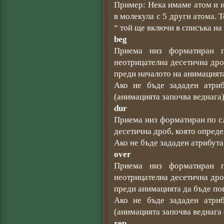
Пример: Нека имаме атом и 
в молекула с 5 други атома. 
“ той ще включи в списъка на
beg
Приема низ форматиран 
неотрицателна десетична дро
преди началото на анимацият
Ако не бъде зададен атриб
(анимацията започва веднага)
dur
Приема низ форматиран по сл
десетична дроб, която опреде
Ако не бъде зададен атрибута
over
Приема низ форматиран 
неотрицателна десетична дро
преди анимацията да бъде по
Ако не бъде зададен атриб
(анимацията започва веднага 
rep