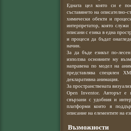
Едната цел която си е по
съставянето на описателно-с
химически обекти и процеси
интерпретатор, която служи
описани с езика в една прост
и процеси да бъдат онаглед
начин.
За да бъде езикът по-лесе
използва основните му възм
направена по модел на ани
представлява спецялен X
декларативна анимация.
За пространствената визуализ
Open Inventor. Авторът е
свързани с удобния и инте
платформи които я поддъ
описание на елементите на ез
Възможности