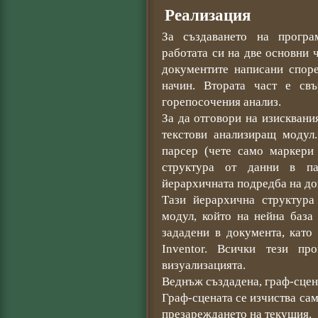
Реализация
За създаването на програ
работата си на две основни ч
документите написани спор
начин. Втората част е св
горепосочения анализ.
За да отговори на изисквания
текстови анализиращ модул
парсер (чете само маркери 
структура от данни в п
йерархичната подредба на до
Тази йерархична структура
модул, който на нейна база
зададени в документа, като
Inventor. Всички тези пр
визуализацията.
Веднъж създадена, граф-сцена
Граф-сцената се изчиства са
презареждането на текущия.