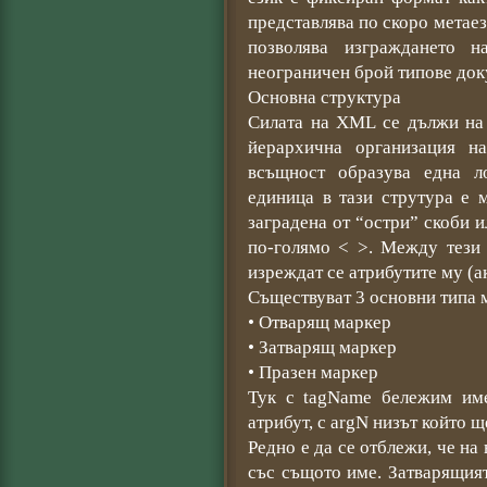
представлява по скоро метаези
позволява изграждането 
неограничен брой типове док
Основна структура
Силата на XML се дължи на 
йерархична организация н
всъщност образува една л
единица в тази струтура е 
заградена от “остри” скоби и
по-голямо < >. Между тези 
изреждат се атрибутите му (а
Съществуват 3 основни типа 
• Отварящ маркер
• Затварящ маркер
• Празен маркер
Тук с tagName бележим имет
атрибут, с argN низът който щ
Редно е да се отблежи, че на
със същото име. Затварящия