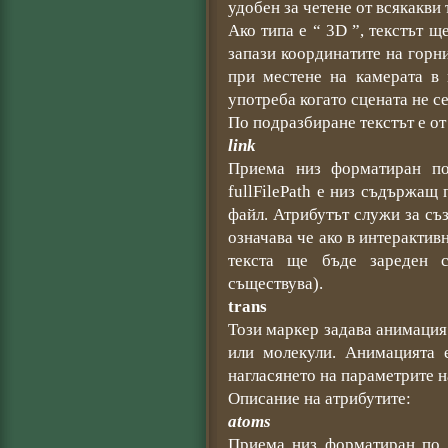
удобен за четене от всякакви 
Ако типа е “ 3D ”, текстът щ
запази координатите на горн
при местене на камерата в 
употреба когато сцената не с
По подразбиране текстът е от
link
Приема низ форматиран по 
fullFilePath е низ съдържащ
файл. Атрибутът служи за съ
означава че ако в интеракти
текста ще бъде зареден 
съществува).
trans
Този маркер задава анимация
или молекули. Анимацията е
нагласянето на параметрите н
Описание на атрибутите:
atoms
Приема низ форматиран по с