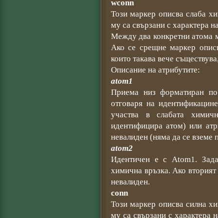
wconn
Този маркер описва слаба х
му са свързани с характера н
Между два конкретни атома м
Ако се срещне маркер опис
които такава вече съществува
Описание на атрибутите:
atom1
Приема низ форматиран по с
отговаря на идентификацине
участва в слабата химич
идентифицира атом) или атр
невалиден (няма да се вземе 
atom2
Идентичен е с Atom1. Зада
химична връзка. Ако вторият 
невалиден.
conn
Този маркер описва силна х
му са свързани с характера 