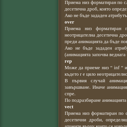
Приема низ форматиран по сл
десетична дроб, която опреде
Ако не бъде зададен атрибутът
over
Приема низ форматиран 
неотрицателна десетична дро
преди анимацията да бъде по
Ако не бъде зададен атриб
(анимацията започва веднага 
rep
Може да приеме низ “ inf “ и
където r е цяло неотрицателн
В първия случай анимаци
завършване. Иначе анимация
спре.
По подразбиране анимацията 
vect
Приема низ форматиран по сл
десетични дроби, определя
атомите върху които се извъ