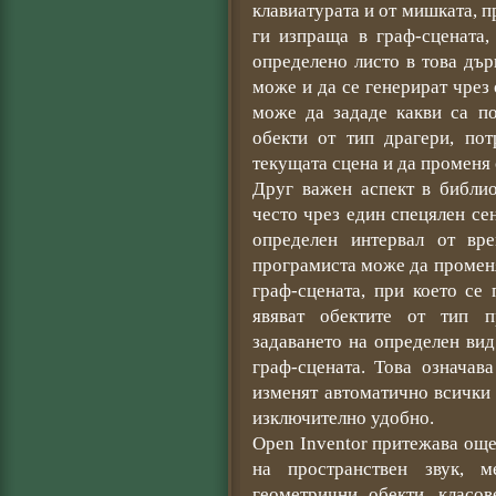
клавиатурата и от мишката, 
ги изпраща в граф-сцената,
определено листо в това дър
може и да се генерират чрез
може да зададе какви са по
обекти от тип драгери, по
текущата сцена и да променя 
Друг важен аспект в библио
често чрез един спецялен се
определен интервал от вр
програмиста може да променя
граф-сцената, при което се
явяват обектите от тип пр
задаването на определен ви
граф-сцената. Това означав
изменят автоматично всички 
изключително удобно.
Open Inventor притежава ощ
на пространствен звук, 
геометрични обекти, класо