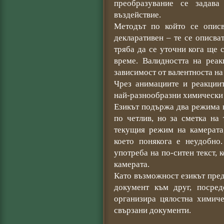
преобразувание се задав
въздействие.
Методът по който се опис
декларативен – те се описва
тряба да се уточни кога ще с
време. Валидността на реак
зависимост от валентноста на
Чрез анимациите и реакции
най-разнообразни химически
Езикът подържа два режима н
по четлив, но за сметка на
текущия режим на камерата,
което понякога е неудобно
употреба на по-ситен текст, 
камерата.
Като възможност езикът пре
документ към друг, посре
организира цялостна химиче
свързани документи.