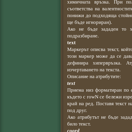
химичната връзка. При по
съответства на валентностит
понижи до подходяща стойно
ще бъде игнориран).
Ако не бъде зададен то х
подразбиране.
text
Маркерът описва текст, койт
този маркер може да се дав
дефинира хипервръзка. А
изчертаването на текста.
Описание на атрибутите:
text
Приема низ форматиран по с
където с rowN се бележи изре
край на ред. Поставя текст н
под друг.
Ако атрибутът не бъде зада
било текст.
coord