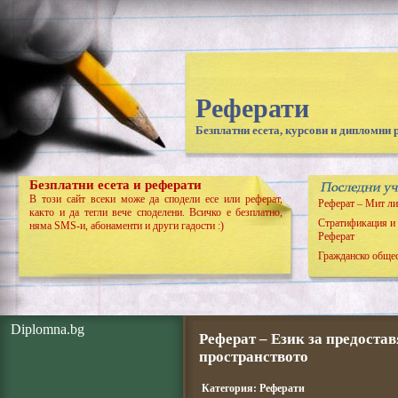
Реферати
Безплатни есета, курсови и дипломни 
Безплатни есета и реферати
В този сайт всеки може да сподели есе или реферат,
Реферат – Мит ли
както и да тегли вече споделени. Всичко е безплатно,
Стратификация и 
няма SMS-и, абонаменти и други гадости :)
Реферат
Гражданско общес
Diplomna.bg
Реферат – Език за предоста
пространството
Категория:
Реферати