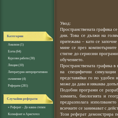
Увод:
Пространствената графика се
дни. Това се дължи на голя
Категории
притежава – като се започне
Анализи
(1)
мине се през компютърните 
Есета
(64)
стигне до сериозни програми 
Курсови работи
(30)
обучението.
Лекции
(10)
Пространствената графика в 
на специфични симулации 
Литературно интерпретативно
представяйки го по удобен 
съчинение
(4)
може да дава и някаква допъ
Реферати
(281)
Подобни програми се разраб
химията, биологията и геог
Случайни реферати
предразполага използването
»
Реферат – До каква степен
всичките се занимават с дей
Този реферат демонстрира п
Ксенофонт и Аристотел