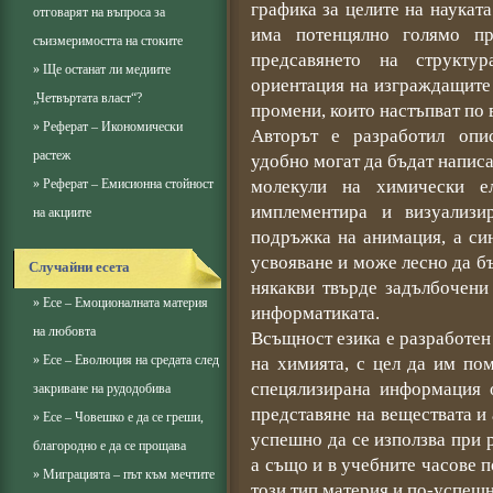
графика за целите на наукат
отговарят на въпроса за
има потенцялно голямо п
съизмеримостта на стоките
предсавянето на структур
»
Ще останат ли медиите
ориентация на изграждащите 
„Четвъртата власт“?
промени, които настъпват по
»
Реферат – Икономически
Авторът е разработил опис
растеж
удобно могат да бъдат напис
»
Реферат – Емисионна стойност
молекули на химически ел
имплементира и визуализи
на акциите
подръжка на анимация, а си
усвояване и може лесно да бъ
Случайни есета
някакви твърде задълбочени
»
Есе – Емоционалната материя
информатиката.
на любовта
Всъщност езика е разработен 
»
Есе – Еволюция на средата след
на химията, с цел да им по
спецялизирана информация о
закриване на рудодобива
представяне на веществата и
»
Есе – Човешко е да се греши,
успешно да се използва при 
благородно е да се прощава
а също и в учебните часове п
»
Миграцията – път към мечтите
този тип материя и по-успещн