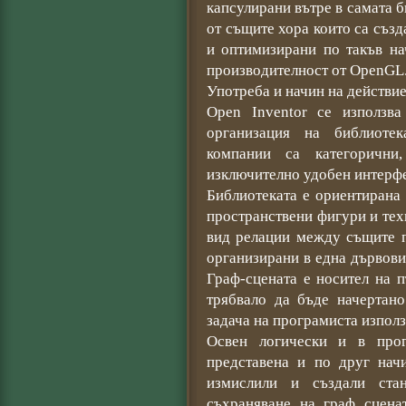
капсулирани вътре в самата б
от същите хора които са създ
и оптимизирани по такъв на
производителност от OpenGL
Употреба и начин на действи
Open Inventor се използв
организация на библиоте
компании са категорични
изключително удобен интерф
Библиотеката е ориентирана
пространствени фигури и тех
вид релации между същите п
организирани в една дървови
Граф-сцената е носител на 
трябвало да бъде начертано
задача на програмиста използ
Освен логически и в про
представена и по друг нач
измислили и създали ста
съхраняване на граф сцена