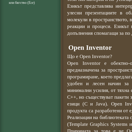
или бягство (Есе)
Езикът представлява интерп
улесни презентациите в об
молекули в пространството, 
реакции и процеси. Езикът 
допълнения спомагащи за по 
Open Inventor
Що е Open Inventor?
Open Inventor е обектно-
предназначена за пространс
програмиране, което предлаг
удобен и лесен начин за
минимални усилия, от тяхна 
C++, но съществуват пакети 
езици (C и Java). Open In
продукта са разработени от е
Реализации на библиотеката 
(Template Graphics Systems 
Причината за това е че Op