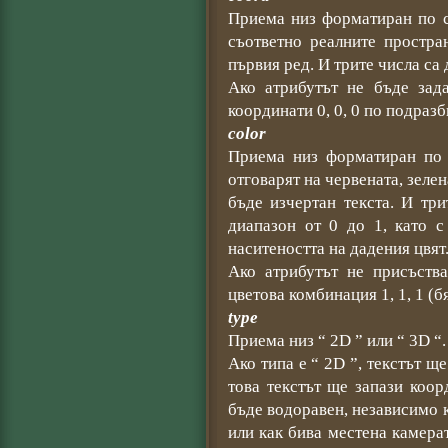
Приема низ форматиран по сл
съответно реалните простра
първия ред. И трите числа са
Ако атрибутът не бъде зада
координати 0, 0, 0 по подразб
color
Приема низ форматиран по с
отговарят на червената, зелен
бъде изчертан текста. И тр
диапазон от 0 до 1, като с
наситеността на дадения цвят
Ако атрибутът не присъства
цветова комбинация 1, 1, 1 (б
type
Приема низ “ 2D ” или “ 3D “.
Ако типа е “ 2D ”, текстът щ
това текстът ще запази коор
бъде водоравен, независимо к
или как бива местена камерат