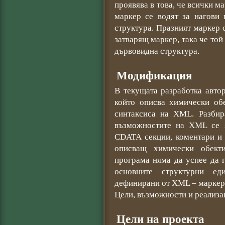
проявява в това, че всички 
маркер се водят за нагови 
структура. Празният маркер 
затварящ маркер, така че той
дървовидна структура.
Модификация
В текущата разработка автор
който описва химически обе
синтаксиса на XML. Разбир
възможностите на XML се я
CDATA секции, коментари и т
описващ химически обект
програма няма да успее да г
основните структурни е
дефинирани от XML – маркери
Цели, възможности и реализа
Цели на проекта