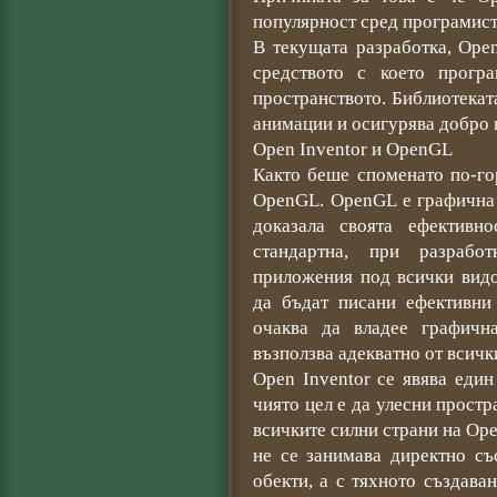
популярност сред програмист
В текущата разработка, Ope
средството с което прогр
пространството. Библиотеката
анимации и осигурява добро 
Open Inventor и OpenGL
Както беше споменато по-го
OpenGL. OpenGL е графична 
доказала своята ефективн
стандартна, при разрабо
приложения под всички видо
да бъдат писани ефективни
очаква да владее графичн
възползва адекватно от всичк
Open Inventor се явява еди
чиято цел е да улесни простр
всичките силни страни на Op
не се занимава директно съ
обекти, а с тяхното създава