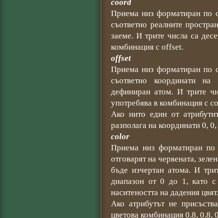
coord
Приема низ форматиран по сл
съответно реалните простра
заеме. И трите числа са дес
комбинация с offset.
offset
Приема низ форматиран по сл
съответно координати на 
дефиниран атом. И трите чи
употребява в комбинация с co
Ако нито един от атрибутит
разполага на координати 0, 0, 
color
Приема низ форматиран по с
отговарят на червената, зелен
бъде изчертан атома. И три
диапазон от 0 до 1, като с
наситеността на дадения цвят
Ако атрибутът не присъства
цветова комбинация 0.8, 0.8, 0