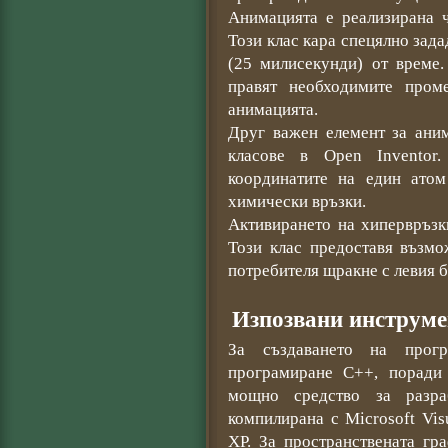
Анимацията е реализирана ч
Този клас кара спецялно зада
(25 милисекунди) от време.
правят необходимите пром
анимацията.
Друг важен елемент за аним
класове в Open Inventor
координатите на един ато
химически връзки.
Активирането на хипервръзки
Този клас предоставя възмо
потребителя щракне с левия б
Изпозвани инструме
За създаването на прогр
програмиране C++, поради 
мощно средство за разра
компилирана с Microsoft Vis
XP. За пространствената гр