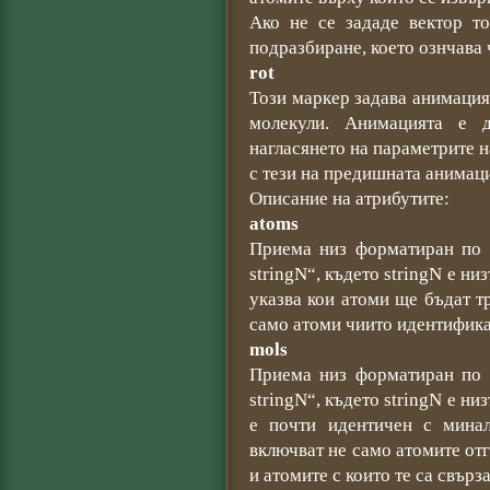
Ако не се зададе вектор т
подразбиране, което ознчава 
rot
Този маркер задава анимация
молекули. Анимацията е д
нагласянето на параметрите н
с тези на предишната анимац
Описание на атрибутите:
atoms
Приема низ форматиран по с
stringN“, където stringN е н
указва кои атоми ще бъдат 
само атоми чиито идентифика
mols
Приема низ форматиран по с
stringN“, където stringN е н
е почти идентичен с минал
включват не само атомите от
и атомите с които те са свърз