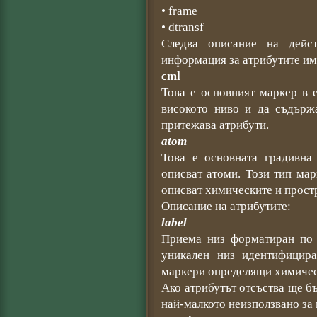
• frame
• dtransf
Следва описание на дейс
информация за атрибутите им
cml
Това е основният маркер в 
високото ниво и да съдърж
притежава атрибути.
atom
Това е основната градивна
описват атоми. Този тип ма
описват химическите и прост
Описание на атрибутите:
label
Приема низ форматиран по с
уникален низ идентифицир
маркери определящи химичес
Ако атрибутът отсъства ще б
най-малкото неизползвано за