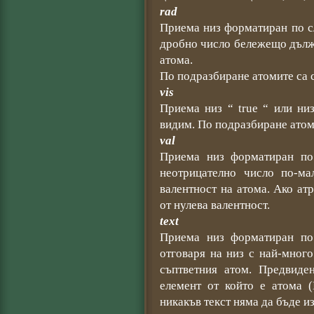
rad
Приема низ форматиран по сл
дробно число бележещо дължи
атома.
По подразбиране атомите са с
vis
Приема низ “ true “ или ни
видим. По подразбиране атом
val
Приема низ форматиран по 
неотрицателно число по-ма
валентност на атома. Ако ат
от нулева валентност.
text
Приема низ форматиран по с
отговаря на низ с най-мног
съптветния атом. Предвиде
елемент от който е атома (
никакъв текст няма да бъде и