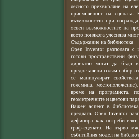
лесното прехвърляне на еле
приемсвеност на сцената. 
възможността при изгражда
освен възможностите на про
което понякога улеснява мног
Съдържание на библиотека
Open Inventor разполага с 
готови пространствени фигу
директно могат да бъда в
предоставени голям набор от
се манипулират свойстват
големина, местоположение)
време на програмиста, п
геометричните и цветови пар
Важен аспект в библиотека
предлага. Open Inventor ра
дефинира как потребителят
граф-сцената. На първо мя
събитийния модел на библиот