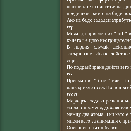
неотрицателна десетична дро
преди действието да бъде пов
Ако не бъде зададен атрибутът
rep
Може да приеме низ “ inf “ и
където r е цяло неотрицателн
В първия случай действи
завършване. Иначе действие
спре.
По подразбиране действието н
vis
Приема низ “ true “ или “ fa
или скрива атома. По подразб
react
Маркерът задава реакция ме
маркер променя, добавя или
между два атома. Тъй като е 
мисли като за анимация с при
Описание на атрибутите: