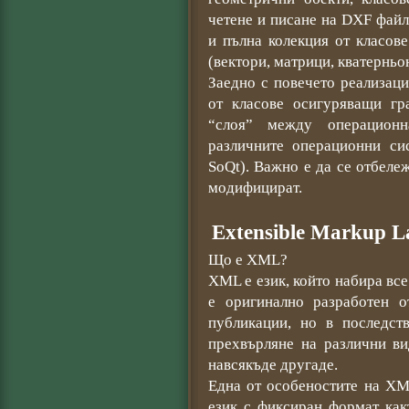
четене и писане на DXF фай
и пълна колекция от класов
(вектори, матрици, кватерньон
Заедно с повечето реализаци
от класове осигуряващи гр
“слоя” между операционн
различните операционни си
SoQt). Важно е да се отбележ
модифицират.
Extensible Markup 
Що е XML?
XML е език, който набира все
е оригинално разработен 
публикации, но в последст
прехвърляне на различни ви
навсякъде другаде.
Една от особеностите на XML
език с фиксиран формат ка