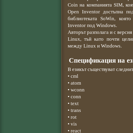
Coin на компанията SIM, коя
Open Inventor достъпна п
библиотеката SoWin, коят
Inventor под Windows.
Авторът разполага и с верси
Linux, тъй като почти цел
между Linux и Windows.
Спецификация на ез
В езикът съществуват следни
• cml
• atom
• wconn
• conn
• text
• trans
• rot
• vis
• react