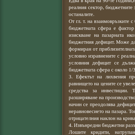
Едва в края на 90-те години,
реалния сектор, бюджетните 
останалите.
От гл. т. на взаимовръзките
бюджетната сфера е фактор 
изискване на пазарната ик
бюджетния дефицит. Може да
формиран от приблизителнат
условно изравнените с реалн
условния дефицит се дълж
бюджетната сфера с около 1/3
3. Ефектът на лихвения п
равнището на цените се увеле
средства за инвестиции. 
разширяване на производство
начин се преодолява дефицит
неравновесието на пазара. То
отрицателния наклон на крива
4. Извънредни бюджетни разх
Лошите кридити, натрупа