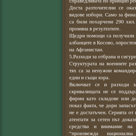
справедливата по принцип рес
Доста разточителни се ока
видове избори. Само за фина
са били похарчени 290 хил.
промяна в резултатите.
Щедри помощи са получили п
албанците в Косово, опростен
на Афганистан.
5.Разходи за отбрана и сигур
Структурата на военните ра
тях са за ненужни командир
едни и същи хора.
Включват се и разходи з
скривалищата не се поддър
фирми като складове или ди
показ факта, че дори запасъ
не е достатъчен. Серията от
атентати за сетен път дока
средства и внимание на 
“произвежда националн