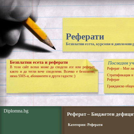
Реферати
Безплатни есета, курсови и дипломни 
Безплатни есета и реферати
В този сайт всеки може да сподели есе или реферат,
Реферат – Мит ли
както и да тегли вече споделени. Всичко е безплатно,
Стратификация и 
няма SMS-и, абонаменти и други гадости :)
Реферат
Гражданско общес
Diplomna.bg
Реферат – Бюджетен дефици
Категория:
Реферати