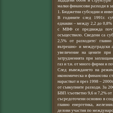
зададени обом и структура/
малки финансови разходи в за
1. Бюджетни субсидии и инв
В годините след 1991г. су
еднакви – между 2,2 до 0,8%
с МВФ се предвижда почт
осъществило. Сведени са суб
2,5% от разходите/ главно
вътрешно- и междуградски а
увеличение на цените при
затрудненията при заплащане
газ и т.н. от много фирми и п
След въвеждането на режим
икономическа и финансова с
нарастват и през 1998 – 2000
от съвкупните разходи. За 200
БВП /съответно 9,6 и 7,2% от
съсредоточени основно в соц
главно енергетика, железни
делови участия по междунаро