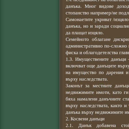
данъка. Мног видове доход
стопанство например/не подл
Самонаетите укриват /изцяло
данъка, но и заради социалн
да плащат изцяло.
Семейното облагане дискр
административно по-сложно 
фиска и облагодетелства глав
1.3. Имуществените данъци
включват още данъците върх
на имущество по дарения и
върху наследствата.
Законът за местните данъ
недвижимите имоти, като ги
бяха намалени данъчните ста
върху наследствата, както и 
данъка върху недвижимите и
2. Косвени данъци
2.1. Данък добавена ст