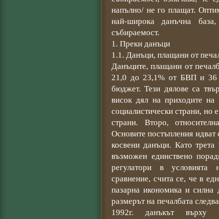
напълно/ не го плащат. Опт
най-широка данъчна база,
събираемост.
1. Преки данъци
1.1. Данъци, плащани от печа
Данъците, плащани от печалб
21,0 до 23,1% от БВП и 36
бюджет. Тези дялове са твъ
висок дял на приходите на
социалистически страни, но е
страни. Второ, относител
Основите постъпления идват о
косвени данъци. Като трета
възможен единствено порад
регулатори в условията н
сравнение, счита се, че в ед
пазарна икономика и силна 
размерът на печалбата следва
1992г. данъкът върху 