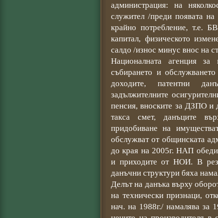
администрация: на няколк
служител /преди появата на
крайно потребление, т.е. Б
капитал, физическото измен
салдо /износ минус внос на ст
Националната агенция за 
събирането и обслужването
доходите, патентни да
задължителните осигурителн
пенсия, вноските за ДЗПО и д
такса смет, данъците вър
придобиване на имуществат
обслужват от общинската адм
до края на 2005г. НАП обед
и приходите от НОИ. В рез
данъчни структури бяха нама
Делът на данъка върху оборот
на технически признаци, от
нач. на 1988г./ намалява за 
цените на производителя в 