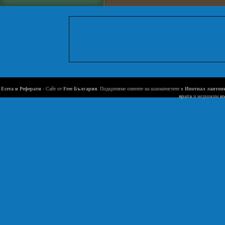
Есета и Реферати
- Сайт от
Free България
. Подкрепяме опитите на шахматистите в
Ипотпал лаптоп
врата
и недвижим
и