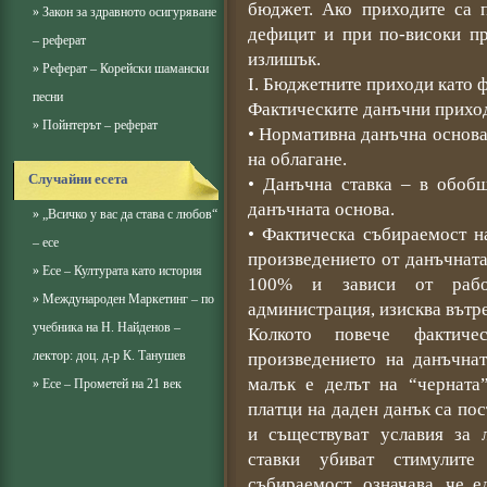
бюджет. Ако приходите са 
»
Закон за здравното осигуряване
дефицит и при по-високи п
– реферат
излишък.
»
Реферат – Корейски шамански
І. Бюджетните приходи като 
песни
Фактическите данъчни приход
»
Пойнтерът – реферат
• Нормативна данъчна основа
на облагане.
Случайни есета
• Данъчна ставка – в обобщ
данъчната основа.
»
„Всичко у вас да става с любов“
• Фактическа събираемост н
– есе
произведението от данъчната 
»
Есе – Културата като история
100% и зависи от работ
»
Международен Маркетинг – по
администрация, изисква вътр
учебника на Н. Найденов –
Колкото повече фактиче
лектор: доц. д-р К. Танушев
произведението на данъчнат
малък е делът на “черната
»
Есе – Прометей на 21 век
платци на даден данък са пост
и съществуват уславия за 
ставки убиват стимулите
събираемост, означава, че 