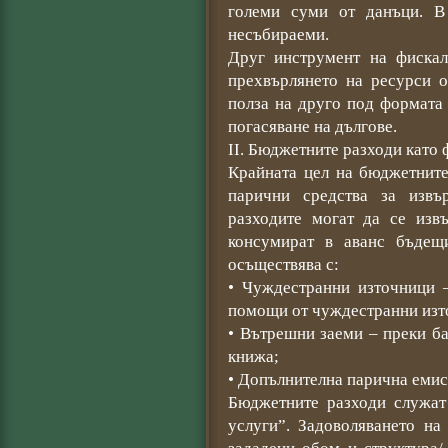
големи суми от данъци. В
несъбираеми.
Друг инструмент на фискал
прехвърлянето на ресурси 
полза на друго под формата
погасяване на дългове.
ІІ. Бюджетните разходи като
Крайната цел на бюджетните
парични средства за извъ
разходите могат да се изв
консумират в аванс бъдещ
осъществява с:
• Чуждестранни източници 
помощи от чуждестранни изт
• Вътрешни заеми – преки б
книжа;
• Допълнителна парична емис
Бюджетните разходи служат 
услуги”. Задоволяването на