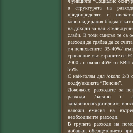
Функцията “Социално осигур
в структурата на разход
предопределят и нискат
консолидирания бюджет като
на доходи за над 3 млн.души
слаби. В този смисъл те са
разходи да трябва да се счит
т.ч.нелихвените 35-40%/ въ
сравнение със страните от Е
2000г. е около 46% от БВП 
56%.
С най-голям дял /около 2/3 о
подфункцията “Пенсии”.
Доколкото разходите за п
разходи /заедно с а
здравноосигурителните вно
наложи емисия на вътре
необходимите разходи.
В групата разходи на пом
добавки, обезщетението при