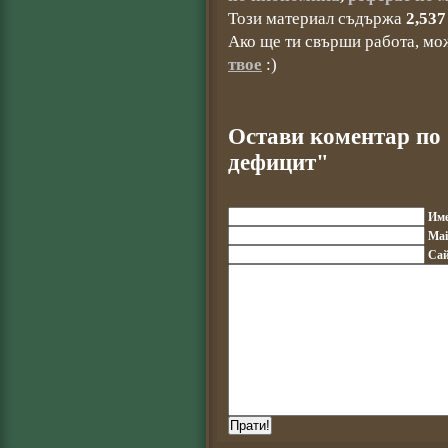
Този материал съдържа
2,537
Ако ще ти свърши работа, мо
твое
:)
Остави коментар по
дефицит"
Им
Mai
Сай