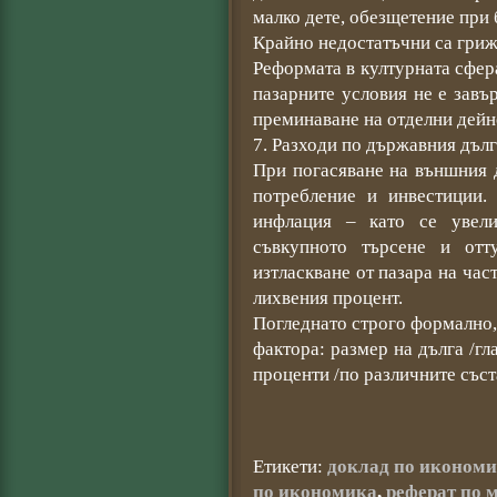
малко дете, обезщетение при 
Крайно недостатъчни са грижи
Реформата в културната сфер
пазарните условия не е зав
преминаване на отделни дейн
7. Разходи по държавния дълг
При погасяване на външния 
потребление и инвестиции.
инфлация – като се увели
съвкупното търсене и отт
изтласкване от пазара на час
лихвения процент.
Погледнато строго формално,
фактора: размер на дълга /г
проценти /по различните съст
Етикети:
доклад по иконом
по икономика
,
реферат по