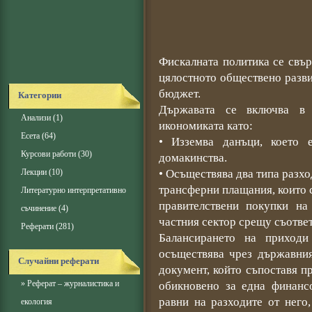
Фискалната политика се свър
цялостното обществено разв
бюджет.
Категории
Държавата се включва в
Анализи
(1)
икономиката като:
Есета
(64)
• Изземва данъци, което
Курсови работи
(30)
домакинства.
Лекции
(10)
• Осъществява два типа разхо
трансферни плащания, които с
Литературно интерпретативно
правителствени покупки на
съчинение
(4)
частния сектор срещу съотве
Реферати
(281)
Балансирането на приход
осъществява чрез държавни
Случайни реферати
документ, който съпоставя п
»
Реферат – журналистика и
обикновено за една финанс
равни на разходите от него
екология