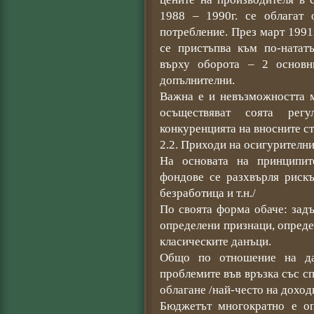
1988 – 1990г. се облагат
потребление. През март 1991
се пристъпва към по-натат
върху оборота – 2 основн
допълнителни.
Важна е и невъзможността м
осъществяват соята рег
конкуренцията на вносните ст
2.2. Приходи на осигурителн
На основата на принципит
фондове се разхвърля рискъ
безработица и т.н./
По своята форма обаче: задъ
определени признаци, определе
класическите данъци.
Общо по отношение на да
проблемите във връзка със с
облагане /най-често на доход
Бюджетът многократно е оп