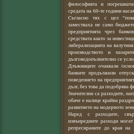
философията и погрешната
средата на 60-те години наса
Съгласно тях с цел “пов
заместваха не само бюджетн
предприятията чрез банко
средствата както за инвестици
либерализацията на валутния
производството и пазари
дълговедопълнително се усло
Длъжниците очаквали /основ
банките продължили отпус
поведението на предприятия
дълг, без това да подобрява 
Значителни са разходите, на
обаче е налице крайна раздр
развитието на модерното зем
Наред с разходите, свъ
извънредните разходи могат
репресираните до края на 