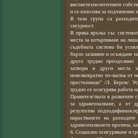
високотехнологичните собств
и се използва за подчинение 
В тази група са разходит
сигурност.
В пряка връзка със системат
места за изтърпяване на лиша
съдебната система би успял
бързо залавяне и осъждане на
друго трудно преодолимо 
затвори и други места 
неколкократно по-малък от 
престъпници” /Л. Беров/. У
трудно се осигурява работа н
Правителствата в развитите с
за здравеопазване, а от д
резултатни подходифинанси
нарастването на разходит
здравеопазването протича, за
6. Социално осигуряване и г