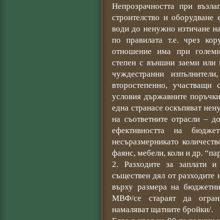
Непрозрачността при възла
строителство и оборудване 
води до ненужно изтичане н
по правилата т.е. чрез кор
отношение има при големи
степен с външни заеми или 
чуждестранни изпълнители
второстепенно, участващи 
условия държавните поръчки
една странасе оскъпяват нену
на съответните отрасли – д
ефективността на бюджет
несъразмерникато количество
фаянс, мебели, коли и др. “па
2. Разходите за заплати 
съществен дял от разходите 
върху размера на бюджетния
МВФ/се стараят да огран
намаляват щатните бройки/.