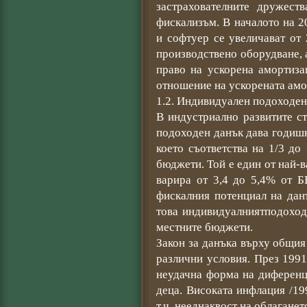
застрахователните дружест
фискализъм. В началото на 
и софтуер се увеличават от 
производствено оборудване, 
право на ускорена амортиза
отношение на ускорената амо
1.2. Индивидуален подоходен
В индустриално развитите с
подоходен данък дава годиш
което съответства на 1/3 до
бюджети. Той е един от най-
варира от 3,4 до 5,4% от Б
фискалния потенциал на дан
това индивидуалниятподоход
местните бюджети.
Закон за данъка върху общия
различни условия. През 1991г
неудачна форма на диференц
деца. Високата инфлация /19
т.ч. нееднаквост на облагане